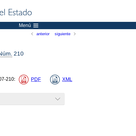
Menú
anterior
siguiente
Núm.
210
07-210
:
PDF
XML