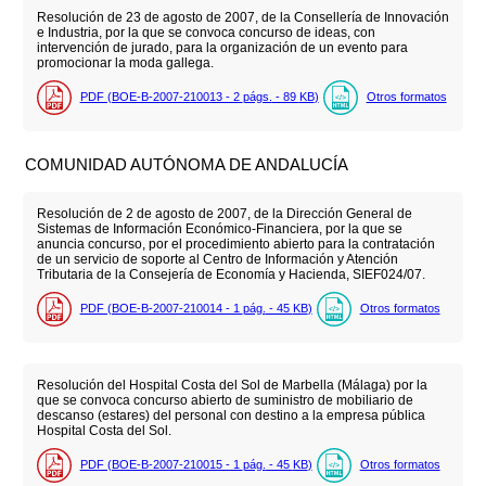
Resolución de 23 de agosto de 2007, de la Consellería de Innovación
e Industria, por la que se convoca concurso de ideas, con
intervención de jurado, para la organización de un evento para
promocionar la moda gallega.
PDF (BOE-B-2007-210013 - 2
págs.
- 89
KB
)
Otros formatos
COMUNIDAD AUTÓNOMA DE ANDALUCÍA
Resolución de 2 de agosto de 2007, de la Dirección General de
Sistemas de Información Económico-Financiera, por la que se
anuncia concurso, por el procedimiento abierto para la contratación
de un servicio de soporte al Centro de Información y Atención
Tributaria de la Consejería de Economía y Hacienda, SIEF024/07.
PDF (BOE-B-2007-210014 - 1
pág.
- 45
KB
)
Otros formatos
Resolución del Hospital Costa del Sol de Marbella (Málaga) por la
que se convoca concurso abierto de suministro de mobiliario de
descanso (estares) del personal con destino a la empresa pública
Hospital Costa del Sol.
PDF (BOE-B-2007-210015 - 1
pág.
- 45
KB
)
Otros formatos