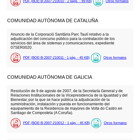
PDF (BOE-B-2007-210010 - 2
págs.
- 89
KB
)
Otros formatos
COMUNIDAD AUTÓNOMA DE CATALUÑA
Anuncio de la Corporació Sanitària Parc Taulí relativo a la
adjudicación del concurso público para la contratación de los
servicios del área de sistemas y comunicaciones, expediente
07SER0020.
PDF (BOE-B-2007-210011 - 1
pág.
- 45
KB
)
Otros formatos
COMUNIDAD AUTÓNOMA DE GALICIA
Resolución de 9 de agosto de 2007, de la Secretaría General y de
Relaciones Institucionales de la Vicepresidencia de la Igualdad y del
Bienestar, por la que se hace pública la adjudicación de la
suministración, instalación y puesta en funcionamiento del
equipamiento de la Residencia de mayores de Volta do Castro en
Santiago de Compostela (A Coruña).
PDF (BOE-B-2007-210012 - 1
pág.
- 45
KB
)
Otros formatos