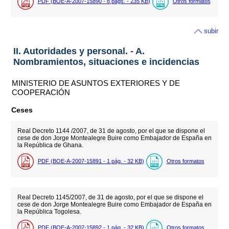
PDF (BOE-A-2007-15890 - 8
págs.
- 235
KB
)
Otros formatos
subir
II. Autoridades y personal. - A.
Nombramientos, situaciones e incidencias
MINISTERIO DE ASUNTOS EXTERIORES Y DE
COOPERACIÓN
Ceses
Real Decreto 1144 /2007, de 31 de agosto, por el que se dispone el
cese de don Jorge Montealegre Buire como Embajador de España en
la República de Ghana.
PDF (BOE-A-2007-15891 - 1
pág.
- 32
KB
)
Otros formatos
Real Decreto 1145/2007, de 31 de agosto, por el que se dispone el
cese de don Jorge Montealegre Buire como Embajador de España en
la República Togolesa.
PDF (BOE-A-2007-15892 - 1
pág.
- 32
KB
)
Otros formatos