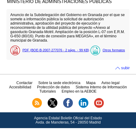
MINISTERIO DE ADMINISTRACIONES PÚBLICAS
Anuncio de la Subdelegación del Gobierno en Granada por el que se
somete a información pública la solicitud de autorización
administrativa, aprobación del proyecto de ejecución y
reconocimiento de la utilidad pública del proyecto «Anexo al
gasoducto Granada-Motril. Ampliación de la posición L-07 con E.R.M.
G-650 (80/16). Punto de conexión para MEGASA», en el término
municipal de Granada.
PDF (BOE-B-2007-277076 - 2
págs.
- 99
KB
)
Otros formatos
subir
Contactar
Sobre la sede electrónica
Mapa
Aviso legal
Accesibilidad
Protección de datos
Sistema Interno de Información
Tutoriales
Empleo en la AEBOE
Agencia Estatal Boletín Oficial del Estado
Avda.
de Manoteras, 54 - 28050 Madrid