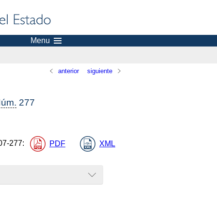
Menu
anterior
siguiente
úm.
277
07-277
:
PDF
XML