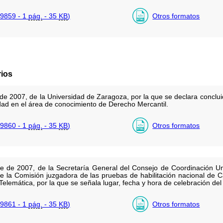
9859 - 1
pág.
- 35
KB
)
Otros formatos
rios
e 2007, de la Universidad de Zaragoza, por la que se declara concluid
idad en el área de conocimiento de Derecho Mercantil.
9860 - 1
pág.
- 35
KB
)
Otros formatos
 de 2007, de la Secretaría General del Consejo de Coordinación Univ
e la Comisión juzgadora de las pruebas de habilitación nacional de C
elemática, por la que se señala lugar, fecha y hora de celebración del
9861 - 1
pág.
- 35
KB
)
Otros formatos