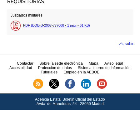
REQUISITORIAS
Juzgados militares
PDF (BOE-B-2007-777008 - 1
pág.
- 61
KB
)
subir
Contactar
Sobre la sede electrónica
Mapa
Aviso legal
Accesibilidad
Protección de datos
Sistema Interno de Información
Tutoriales
Empleo en la AEBOE
Agencia Estatal Boletín Oficial del Estado
Avda.
de Manoteras, 54 - 28050 Madrid