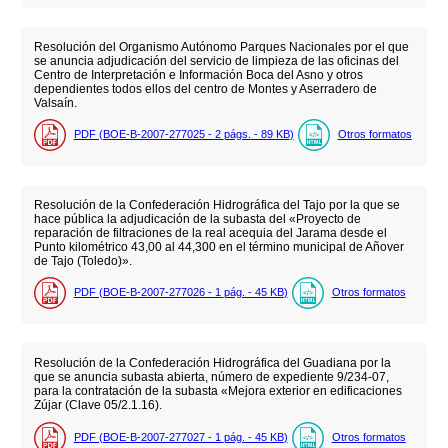
Resolución del Organismo Autónomo Parques Nacionales por el que
se anuncia adjudicación del servicio de limpieza de las oficinas del
Centro de Interpretación e Información Boca del Asno y otros
dependientes todos ellos del centro de Montes y Aserradero de
Valsaín.
PDF (BOE-B-2007-277025 - 2
págs.
- 89
KB
)
Otros formatos
Resolución de la Confederación Hidrográfica del Tajo por la que se
hace pública la adjudicación de la subasta del «Proyecto de
reparación de filtraciones de la real acequia del Jarama desde el
Punto kilométrico 43,00 al 44,300 en el término municipal de Añover
de Tajo (Toledo)».
PDF (BOE-B-2007-277026 - 1
pág.
- 45
KB
)
Otros formatos
Resolución de la Confederación Hidrográfica del Guadiana por la
que se anuncia subasta abierta, número de expediente 9/234-07,
para la contratación de la subasta «Mejora exterior en edificaciones
Zújar (Clave 05/2.1.16).
PDF (BOE-B-2007-277027 - 1
pág.
- 45
KB
)
Otros formatos