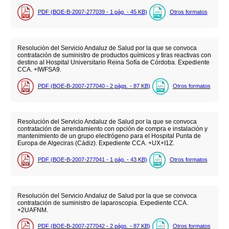
PDF (BOE-B-2007-277039 - 1
pág.
- 45
KB
)
Otros formatos
Resolución del Servicio Andaluz de Salud por la que se convoca
contratación de suministro de productos químicos y tiras reactivas con
destino al Hospital Universitario Reina Sofía de Córdoba. Expediente
CCA. +IWFSA9.
PDF (BOE-B-2007-277040 - 2
págs.
- 87
KB
)
Otros formatos
Resolución del Servicio Andaluz de Salud por la que se convoca
contratación de arrendamiento con opción de compra e instalación y
mantenimiento de un grupo electrógeno para el Hospital Punta de
Europa de Algeciras (Cádiz). Expediente CCA. +UX+I1Z.
PDF (BOE-B-2007-277041 - 1
pág.
- 43
KB
)
Otros formatos
Resolución del Servicio Andaluz de Salud por la que se convoca
contratación de suministro de laparoscopia. Expediente CCA.
+2UAFNM.
PDF (BOE-B-2007-277042 - 2
págs.
- 87
KB
)
Otros formatos