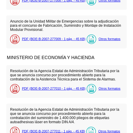
PDF (BOE-B-2007-277008 - 1
pág.
- 45
KB
)
Otros formatos
Anuncio de la Unidad Militar de Emergencias sobre la adjudicación
para el concurso de Fabricación, Suministro y Montaje de Instalación
Modular Provisional.
PDF (BOE-B-2007-277009 - 1
pág.
- 45
KB
)
Otros formatos
MINISTERIO DE ECONOMÍA Y HACIENDA
Resolución de la Agencia Estatal de Administración Tributaria por la
que se anuncia concurso por procedimiento abierto para la
contratación de la Asistencia Técnica para el Sistema de Alarmas.
PDF (BOE-B-2007-277010 - 1
pág.
- 45
KB
)
Otros formatos
Resolución de la Agencia Estatal de Administración Tributaria por la
que se anuncia concurso por procedimiento abierto para la
contratación del suministro de 1.400.000 pliegos de etiquetas
autoadhesivas láser en formato DIN A/4.
PDF (BOE-B-2007-277011 - 1
pág.
- 45
KB
)
Otros formatos