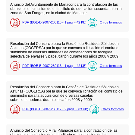
Anuncio del Ayuntamiento de Manacor para la contratación de las
obras de construcción de un instituto de educación secundaria en la
zona de Son Fangos, en la ciudad de Manacor.
PDF (BOE-B-2007-280115 - 1
pág.
- 42
KB
)
Otros formatos
Resolución del Consorcio para la Gestión de Residuos Sólidos en
Asturias (COGERSA) por la que se convoca a licitación el contrato
suministro de diversas unidades de contenedores de recogida
selectiva de envases y papel/cartón durante los años 2008 y 2009.
PDF (BOE-B-2007-280116 - 1
pág.
- 42
KB
)
Otros formatos
Resolución del Consorcio para la Gestión de Residuos Sólidos en
Asturias (COGERSA) por la que se convoca licitación del contrato de
suministro para la adquisición de diversas casetas
cubrecontenedores durante los años 2008 y 2009.
PDF (BOE-B-2007-280117 - 2
págs.
- 83
KB
)
Otros formatos
Anuncio del Consorcio Mirall-Manacor para la contratación de las
obras de construcción de un auditorio y la concesión de las