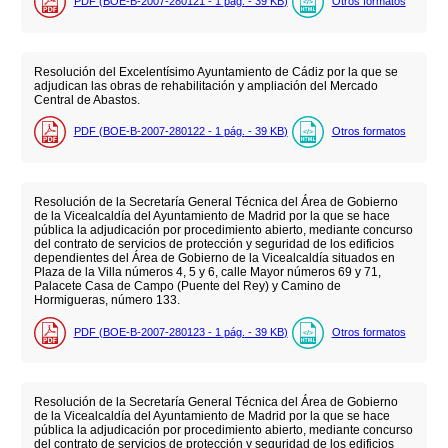
PDF (BOE-B-2007-280121 - 1
pág.
- 39
KB
)
Otros formatos
Resolución del Excelentísimo Ayuntamiento de Cádiz por la que se
adjudican las obras de rehabilitación y ampliación del Mercado
Central de Abastos.
PDF (BOE-B-2007-280122 - 1
pág.
- 39
KB
)
Otros formatos
Resolución de la Secretaría General Técnica del Área de Gobierno
de la Vicealcaldía del Ayuntamiento de Madrid por la que se hace
pública la adjudicación por procedimiento abierto, mediante concurso
del contrato de servicios de protección y seguridad de los edificios
dependientes del Área de Gobierno de la Vicealcaldía situados en
Plaza de la Villa números 4, 5 y 6, calle Mayor números 69 y 71,
Palacete Casa de Campo (Puente del Rey) y Camino de
Hormigueras, número 133.
PDF (BOE-B-2007-280123 - 1
pág.
- 39
KB
)
Otros formatos
Resolución de la Secretaría General Técnica del Área de Gobierno
de la Vicealcaldía del Ayuntamiento de Madrid por la que se hace
pública la adjudicación por procedimiento abierto, mediante concurso
del contrato de servicios de protección y seguridad de los edificios