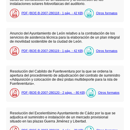
instalaciones solares fotovoltaicas del auditorio.
PDF (BOE-B-2007-280118 - 1
pág.
- 42
KB
)
Otros formatos
Anuncio del Ayuntamiento de León relativo a la contratación de los
servicios de asistencia técnica para la elaboración de un plan integral
de movilidad sostenible de la ciudad de León.
PDF (BOE-B-2007-280119 - 1
pág.
- 42
KB
)
Otros formatos
Resolución del Cabildo de Fuerteventura por la que se ordena la
apertura del procedimiento de adjudicación del contrato de suministro
«Adquisición y colocación de diez pistas multideporte para la isla de
Fuerteventura».
PDF (BOE-B-2007-280120 - 2
págs.
- 80
KB
)
Otros formatos
Resolución del Excelentísimo Ayuntamiento de Cádiz por la que se
adjudica el suministro e instalación de un mercado provisional
situado en las plazas Guerra Jiménez y Libertad.