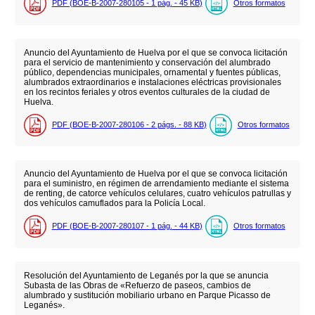
PDF (BOE-B-2007-280105 - 1
pág.
- 45
KB
)
Otros formatos
Anuncio del Ayuntamiento de Huelva por el que se convoca licitación
para el servicio de mantenimiento y conservación del alumbrado
público, dependencias municipales, ornamental y fuentes públicas,
alumbrados extraordinarios e instalaciones eléctricas provisionales
en los recintos feriales y otros eventos culturales de la ciudad de
Huelva.
PDF (BOE-B-2007-280106 - 2
págs.
- 88
KB
)
Otros formatos
Anuncio del Ayuntamiento de Huelva por el que se convoca licitación
para el suministro, en régimen de arrendamiento mediante el sistema
de renting, de catorce vehículos celulares, cuatro vehículos patrullas y
dos vehículos camuflados para la Policía Local.
PDF (BOE-B-2007-280107 - 1
pág.
- 44
KB
)
Otros formatos
Resolución del Ayuntamiento de Leganés por la que se anuncia
Subasta de las Obras de «Refuerzo de paseos, cambios de
alumbrado y sustitución mobiliario urbano en Parque Picasso de
Leganés».