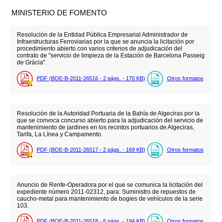
MINISTERIO DE FOMENTO
Resolución de la Entidad Pública Empresarial Administrador de
Infraestructuras Ferroviarias por la que se anuncia la licitación por
procedimiento abierto con varios criterios de adjudicación del
contrato de "servicio de limpieza de la Estación de Barcelona Passeig
de Gràcia".
PDF (BOE-B-2011-26516 - 2
págs.
- 170
KB
)
Otros formatos
Resolución de la Autoridad Portuaria de la Bahía de Algeciras por la
que se convoca concurso abierto para la adjudicación del servicio de
mantenimiento de jardines en los recintos portuarios de Algeciras,
Tarifa, La Línea y Campamento.
PDF (BOE-B-2011-26517 - 2
págs.
- 169
KB
)
Otros formatos
Anuncio de Renfe-Operadora por el que se comunica la licitación del
expediente número 2011-02312, para: Suministro de repuestos de
caucho-metal para mantenimiento de bogies de vehículos de la serie
103.
PDF (BOE-B-2011-26518 - 6
págs.
- 194
KB
)
Otros formatos