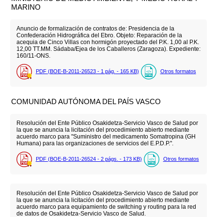
MARINO
Anuncio de formalización de contratos de: Presidencia de la
Confederación Hidrográfica del Ebro. Objeto: Reparación de la
acequia de Cinco Villas con hormigón proyectado del P.K. 1,00 al P.K.
12,00 TT.MM. Sádaba/Ejea de los Caballeros (Zaragoza). Expediente:
160/11-ONS.
PDF (BOE-B-2011-26523 - 1
pág.
- 165
KB
)
Otros formatos
COMUNIDAD AUTÓNOMA DEL PAÍS VASCO
Resolución del Ente Público Osakidetza-Servicio Vasco de Salud por
la que se anuncia la licitación del procedimiento abierto mediante
acuerdo marco para "Suministro del medicamento Somatropina (GH
Humana) para las organizaciones de servicios del E.P.D.P.".
PDF (BOE-B-2011-26524 - 2
págs.
- 173
KB
)
Otros formatos
Resolución del Ente Público Osakidetza-Servicio Vasco de Salud por
la que se anuncia la licitación del procedimiento abierto mediante
acuerdo marco para equipamiento de switching y routing para la red
de datos de Osakidetza-Servicio Vasco de Salud.