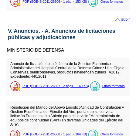
PDF (BOE-B-2011-26506 - 1
pág.
- 153
KB
)
Otros formatos
subir
V. Anuncios. - A. Anuncios de licitaciones
públicas y adjudicaciones
MINISTERIO DE DEFENSA
Anuncio de licitación de la Jefatura de la Sección Económico
Administrativa del Hospital Central de la Defensa Gómez Ulla. Objeto:
Conservas, semiconservas, productos navideños y zumos TA2012.
Expediente: 440/2011.
PDF (BOE-B-2011-26507 - 2
págs.
- 169
KB
)
Otros formatos
Resolución del Mando del Apoyo Logístico/Unidad de Contratación y
Gestión Económica del Ejército del Aire, por la que se convoca
licitación Procedimiento Abierto para el servicio "Mantenimiento de
equipos de continuidad (SAI's) en diversas Unidades del Ejército del
Aire".
PDF (BOE-B-2011-26508 - 1
pág.
- 164
KB
)
Otros formatos