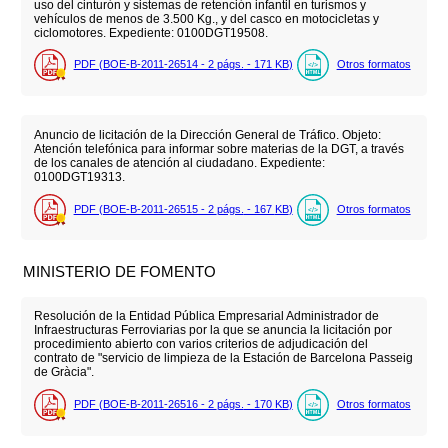
uso del cinturón y sistemas de retención infantil en turismos y
vehículos de menos de 3.500 Kg., y del casco en motocicletas y
ciclomotores. Expediente: 0100DGT19508.
PDF (BOE-B-2011-26514 - 2
págs.
- 171
KB
)
Otros formatos
Anuncio de licitación de la Dirección General de Tráfico. Objeto:
Atención telefónica para informar sobre materias de la DGT, a través
de los canales de atención al ciudadano. Expediente:
0100DGT19313.
PDF (BOE-B-2011-26515 - 2
págs.
- 167
KB
)
Otros formatos
MINISTERIO DE FOMENTO
Resolución de la Entidad Pública Empresarial Administrador de
Infraestructuras Ferroviarias por la que se anuncia la licitación por
procedimiento abierto con varios criterios de adjudicación del
contrato de "servicio de limpieza de la Estación de Barcelona Passeig
de Gràcia".
PDF (BOE-B-2011-26516 - 2
págs.
- 170
KB
)
Otros formatos