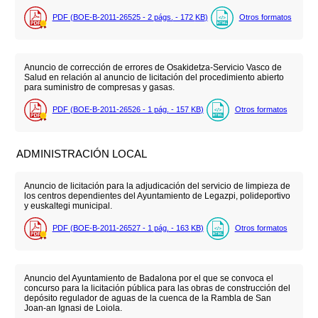
PDF (BOE-B-2011-26525 - 2
págs.
- 172
KB
)
Otros formatos
Anuncio de corrección de errores de Osakidetza-Servicio Vasco de
Salud en relación al anuncio de licitación del procedimiento abierto
para suministro de compresas y gasas.
PDF (BOE-B-2011-26526 - 1
pág.
- 157
KB
)
Otros formatos
ADMINISTRACIÓN LOCAL
Anuncio de licitación para la adjudicación del servicio de limpieza de
los centros dependientes del Ayuntamiento de Legazpi, polideportivo
y euskaltegi municipal.
PDF (BOE-B-2011-26527 - 1
pág.
- 163
KB
)
Otros formatos
Anuncio del Ayuntamiento de Badalona por el que se convoca el
concurso para la licitación pública para las obras de construcción del
depósito regulador de aguas de la cuenca de la Rambla de San
Joan-an Ignasi de Loiola.