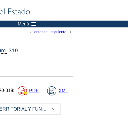
Menú
anterior
siguiente
úm.
319
20-319
:
PDF
XML
MINISTERIO DE POLÍTICA TERRITORIAL Y FUNCIÓN PÚBLICA