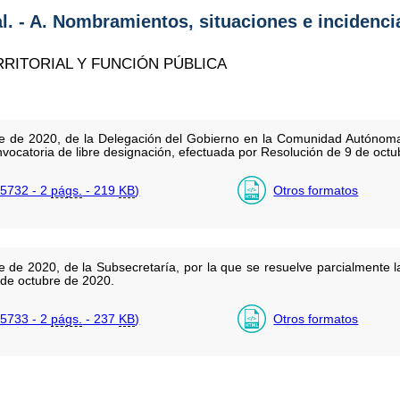
al. - A. Nombramientos, situaciones e incidenci
RRITORIAL Y FUNCIÓN PÚBLICA
e de 2020, de la Delegación del Gobierno en la Comunidad Autónoma
nvocatoria de libre designación, efectuada por Resolución de 9 de octu
5732 - 2
págs.
- 219
KB
)
Otros formatos
de 2020, de la Subsecretaría, por la que se resuelve parcialmente la
 de octubre de 2020.
5733 - 2
págs.
- 237
KB
)
Otros formatos