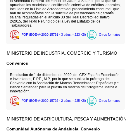
la Secretaría General del Fondo de Garantía Salarial, por la que se
aprueban los modelos de certificación colectiva de créditos laborales,
incluidos en la Lista de Acreedores del procedimiento concursal, que
han de acompañarse con la solicitud de prestaciones de garantía
salarial reguladas en el artículo 33 del Real Decreto legislativo
2/2015, del Texto Refundido de la Ley del Estatuto de los
Trabajadores.
PDF (BOE-A-2020-15791 - 3
págs.
- 223
KB
)
Otros formatos
MINISTERIO DE INDUSTRIA, COMERCIO Y TURISMO
Convenios
Resolución de 1 de diciembre de 2020, de ICEX España Exportación
e Inversiones, E.P.E., M.P., por la que se publica la prórroga del
Convenio con la Asociación de Marcas Renombradas Españolas y el
Banco Santander, para la puesta en marcha del "Programa Marca e
Innovación".
PDF (BOE-A-2020-15792 - 2
págs.
- 225
KB
)
Otros formatos
MINISTERIO DE AGRICULTURA, PESCA Y ALIMENTACIÓN
Comunidad Autónoma de Andalucía. Convenio