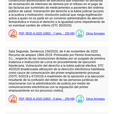
contencioso-administrativo de Barcelona que inadmitió su demanda
de reclamación de intereses de demora por el retraso en el pago de
las facturas por suministro de medicamentos a pacientes del sistema
público de salud. Vulneración del derecho a la tutela judicial (acceso
a la justicia y motivación): resolución judicial que niega legitimación
activa a quien no es parte en un convenio administrativo de atención
farmacéutica e invoca el derecho a la igualdad como impedimento de
un eventual cambio de criterio (STC 80/2020).
PDF (BOE-A-2020-15802 - 7
págs.
- 250
KB
)
Otros formatos
Sala Segunda. Sentencia 156/2020, de 4 de noviembre de 2020.
Recurso de amparo 1984-2019. Promovido por Penrei Inversiones,
S.L., respecto de las resoluciones dictadas por un juzgado de primera
instancia e instrucción de Lorca en procedimiento de ejecución
hipotecaria. Vulneración del derecho a la tutela judicial efectiva: STC
40/2020 [inadecuada utilización de la dirección electrónica habilitada
como cauce de comunicación del primer emplazamiento procesal
(SSTC 6/2019 y 47/2019) e inadmisión de la oposición a la ejecución
resultante de la confusión del deber de las personas jurídicas de
relacionarse con la administración de justicia por medio de
comunicaciones electrónicas con la regulación del primer
emplazamiento en los procesos civiles].
PDF (BOE-A-2020-15803 - 8
págs.
- 259
KB
)
Otros formatos