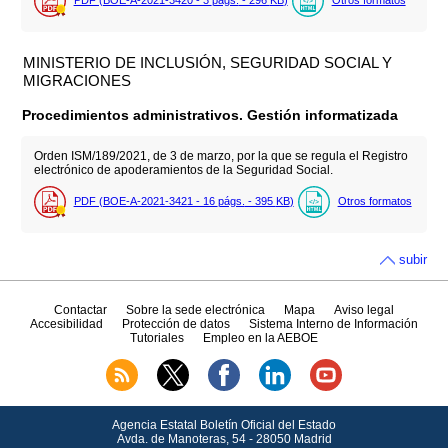
PDF (BOE-A-2021-3420 - 3
págs.
- 296
KB
)
Otros formatos
MINISTERIO DE INCLUSIÓN, SEGURIDAD SOCIAL Y
MIGRACIONES
Procedimientos administrativos. Gestión informatizada
Orden ISM/189/2021, de 3 de marzo, por la que se regula el Registro
electrónico de apoderamientos de la Seguridad Social.
PDF (BOE-A-2021-3421 - 16
págs.
- 395
KB
)
Otros formatos
subir
Contactar
Sobre la sede electrónica
Mapa
Aviso legal
Accesibilidad
Protección de datos
Sistema Interno de Información
Tutoriales
Empleo en la AEBOE
Agencia Estatal Boletín Oficial del Estado
Avda.
de Manoteras, 54 - 28050 Madrid