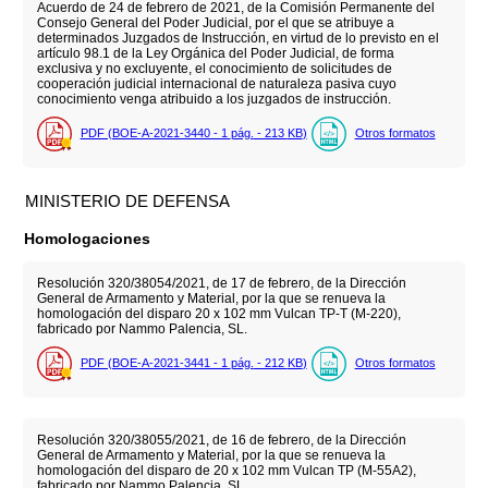
Acuerdo de 24 de febrero de 2021, de la Comisión Permanente del
Consejo General del Poder Judicial, por el que se atribuye a
determinados Juzgados de Instrucción, en virtud de lo previsto en el
artículo 98.1 de la Ley Orgánica del Poder Judicial, de forma
exclusiva y no excluyente, el conocimiento de solicitudes de
cooperación judicial internacional de naturaleza pasiva cuyo
conocimiento venga atribuido a los juzgados de instrucción.
PDF (BOE-A-2021-3440 - 1
pág.
- 213
KB
)
Otros formatos
MINISTERIO DE DEFENSA
Homologaciones
Resolución 320/38054/2021, de 17 de febrero, de la Dirección
General de Armamento y Material, por la que se renueva la
homologación del disparo 20 x 102 mm Vulcan TP-T (M-220),
fabricado por Nammo Palencia, SL.
PDF (BOE-A-2021-3441 - 1
pág.
- 212
KB
)
Otros formatos
Resolución 320/38055/2021, de 16 de febrero, de la Dirección
General de Armamento y Material, por la que se renueva la
homologación del disparo de 20 x 102 mm Vulcan TP (M-55A2),
fabricado por Nammo Palencia, SL.