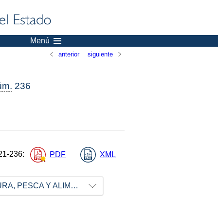
Menú
anterior
siguiente
úm.
236
21-236
:
PDF
XML
MINISTERIO DE AGRICULTURA, PESCA Y ALIMENTACIÓN