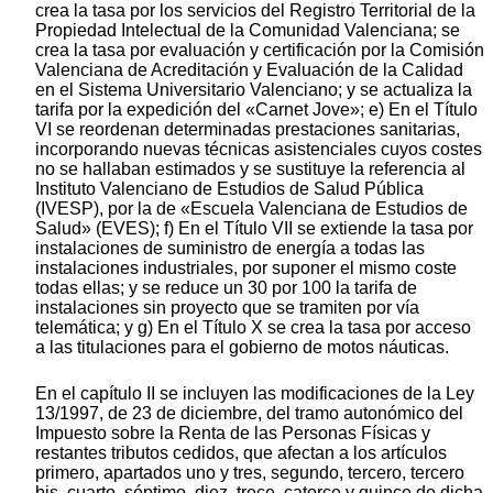
crea la tasa por los servicios del Registro Territorial de la
Propiedad Intelectual de la Comunidad Valenciana; se
crea la tasa por evaluación y certificación por la Comisión
Valenciana de Acreditación y Evaluación de la Calidad
en el Sistema Universitario Valenciano; y se actualiza la
tarifa por la expedición del «Carnet Jove»; e) En el Título
VI se reordenan determinadas prestaciones sanitarias,
incorporando nuevas técnicas asistenciales cuyos costes
no se hallaban estimados y se sustituye la referencia al
Instituto Valenciano de Estudios de Salud Pública
(IVESP), por la de «Escuela Valenciana de Estudios de
Salud» (EVES); f) En el Título VII se extiende la tasa por
instalaciones de suministro de energía a todas las
instalaciones industriales, por suponer el mismo coste
todas ellas; y se reduce un 30 por 100 la tarifa de
instalaciones sin proyecto que se tramiten por vía
telemática; y g) En el Título X se crea la tasa por acceso
a las titulaciones para el gobierno de motos náuticas.
En el capítulo II se incluyen las modificaciones de la Ley
13/1997, de 23 de diciembre, del tramo autonómico del
Impuesto sobre la Renta de las Personas Físicas y
restantes tributos cedidos, que afectan a los artículos
primero, apartados uno y tres, segundo, tercero, tercero
bis, cuarto, séptimo, diez, trece, catorce y quince de dicha