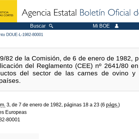
Buscar
Mi BOE
to DOUE-L-1982-80001
/82 de la Comisión, de 6 de enero de 1982, p
licación del Reglamento (CEE) nº 2641/80 en l
uctos del sector de las carnes de ovino y c
países.
m.
3, de 7 de enero de 1982, páginas 18 a 23 (6
págs.
)
s Europeas
82-80001