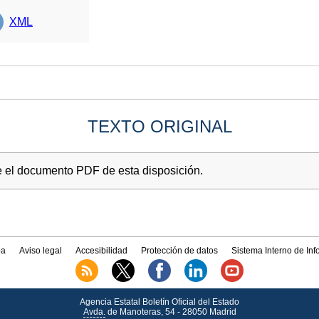
XML
TEXTO ORIGINAL
e el documento PDF de esta disposición.
a
Aviso legal
Accesibilidad
Protección de datos
Sistema Interno de In
Agencia Estatal Boletín Oficial del Estado
Avda.
de Manoteras, 54 - 28050 Madrid