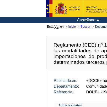
Castellano
Está
Vd.
en
Inicio
Buscar
Documen
Reglamento (CEE) nº 19
las modalidades de ap
importaciones de prod
determinados terceros 
Publicado en:
«
DOCE
»
nú
Departamento:
Comunidade
Referencia:
DOUE-L-19
Otros formatos: