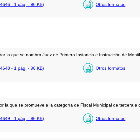
4646 - 1
pág.
- 96
KB
)
Otros formatos
or la que se nombra Juez de Primera Instancia e Instrucción de Montil
4648 - 1
pág.
- 96
KB
)
Otros formatos
or la que se promueve a la categoría de Fiscal Municipal de tercera a
4649 - 1
pág.
- 96
KB
)
Otros formatos