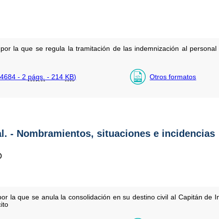
por la que se regula la tramitación de las indemnización al person
4684 - 2
págs.
- 214
KB
)
Otros formatos
al. - Nombramientos, situaciones e incidencias
O
or la que se anula la consolidación en su destino civil al Capitán de 
ito