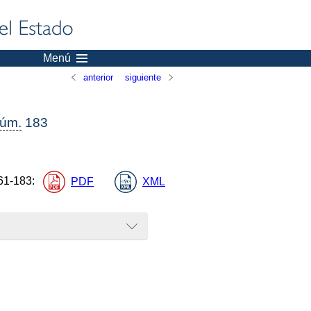
Menú
anterior
siguiente
úm.
183
61-183
:
PDF
XML