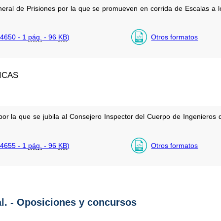
neral de Prisiones por la que se promueven en corrida de Escalas a l
4650 - 1
pág.
- 96
KB
)
Otros formatos
ICAS
por la que se jubila al Consejero Inspector del Cuerpo de Ingeniero
4655 - 1
pág.
- 96
KB
)
Otros formatos
al. - Oposiciones y concursos