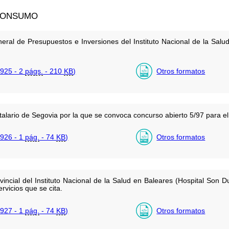
 CONSUMO
neral de Presupuestos e Inversiones del Instituto Nacional de la Sal
925 - 2
págs.
- 210
KB
)
Otros formatos
alario de Segovia por la que se convoca concurso abierto 5/97 para e
926 - 1
pág.
- 74
KB
)
Otros formatos
vincial del Instituto Nacional de la Salud en Baleares (Hospital Son D
rvicios que se cita.
927 - 1
pág.
- 74
KB
)
Otros formatos