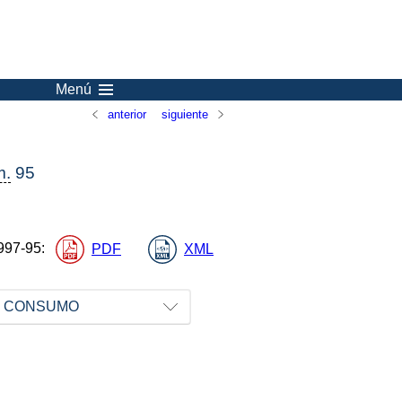
Menú
anterior
siguiente
m.
95
997-95
:
PDF
XML
 Y CONSUMO