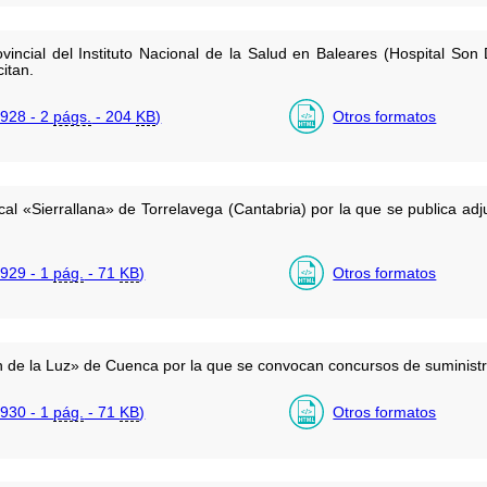
vincial del Instituto Nacional de la Salud en Baleares (Hospital Son
itan.
928 - 2
págs.
- 204
KB
)
Otros formatos
al «Sierrallana» de Torrelavega (Cantabria) por la que se publica adj
929 - 1
pág.
- 71
KB
)
Otros formatos
n de la Luz» de Cuenca por la que se convocan concursos de suministr
930 - 1
pág.
- 71
KB
)
Otros formatos