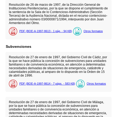
Resolución de 26 de marzo de 1997, de la Dirección General de
Instituciones Penitenciarias, por la que se dispone el cumplimiento de
la sentencia de la Sala de lo Contencioso-Administrativo (Sección
Tercera) de la Audiencia Nacional, dictada en el recurso contencioso-
administrativo número 03/0000871/1994, interpuesto por don Juan
Armenteros del Olmo.
PDF (BOE-A-1997-8613 - 1
pág.
- 94
KB
)
Otros formatos
Subvenciones
Resolución de 27 de enero de 1997, del Gobierno Civil de Cádiz, por
la que se hace pública la concesión de subvenciones para unidades
familiares o de convivencia económica, en atención a determinadas
necesidades derivadas de situaciones de emergencia, catástrofe y
calamidades públicas, al amparo de lo dispuesto en la Orden de 15
de abril de 1996.
PDF (BOE-A-1997-8614 - 7
págs.
- 583
KB
)
Otros formatos
Resolución de 27 de enero de 1997, del Gobierno Civil de Málaga,
por la que se hace pública la concesión de subvenciones para
unidades familiares o de convivencia económica, en atención a
determinadas necesidades derivadas de situaciones de emergencia,
catástrofe y calamidades públicas, al amparo de lo dispuesto en la