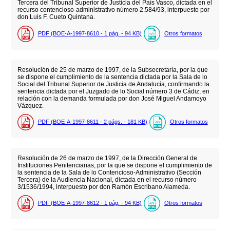
Tercera del Tribunal Superior de Justicia del País Vasco, dictada en el
recurso contencioso-administrativo número 2.584/93, interpuesto por
don Luis F. Cueto Quintana.
PDF (BOE-A-1997-8610 - 1
pág.
- 94
KB
)
Otros formatos
Resolución de 25 de marzo de 1997, de la Subsecretaría, por la que
se dispone el cumplimiento de la sentencia dictada por la Sala de lo
Social del Tribunal Superior de Justicia de Andalucía, confirmando la
sentencia dictada por el Juzgado de lo Social número 3 de Cádiz, en
relación con la demanda formulada por don José Miguel Andamoyo
Vázquez.
PDF (BOE-A-1997-8611 - 2
págs.
- 181
KB
)
Otros formatos
Resolución de 26 de marzo de 1997, de la Dirección General de
Instituciones Penitenciarias, por la que se dispone el cumplimiento de
la sentencia de la Sala de lo Contencioso-Administrativo (Sección
Tercera) de la Audiencia Nacional, dictada en el recurso número
3/1536/1994, interpuesto por don Ramón Escribano Alameda.
PDF (BOE-A-1997-8612 - 1
pág.
- 94
KB
)
Otros formatos