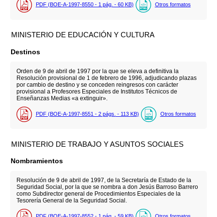
PDF (BOE-A-1997-8550 - 1
pág.
- 60
KB
)
Otros formatos
MINISTERIO DE EDUCACIÓN Y CULTURA
Destinos
Orden de 9 de abril de 1997 por la que se eleva a definitiva la
Resolución provisional de 1 de febrero de 1996, adjudicando plazas
por cambio de destino y se conceden reingresos con carácter
provisional a Profesores Especiales de Institutos Técnicos de
Enseñanzas Medias «a extinguir».
PDF (BOE-A-1997-8551 - 2
págs.
- 113
KB
)
Otros formatos
MINISTERIO DE TRABAJO Y ASUNTOS SOCIALES
Nombramientos
Resolución de 9 de abril de 1997, de la Secretaría de Estado de la
Seguridad Social, por la que se nombra a don Jesús Barroso Barrero
como Subdirector general de Procedimientos Especiales de la
Tesorería General de la Seguridad Social.
PDF (BOE-A-1997-8552 - 1
pág.
- 59
KB
)
Otros formatos