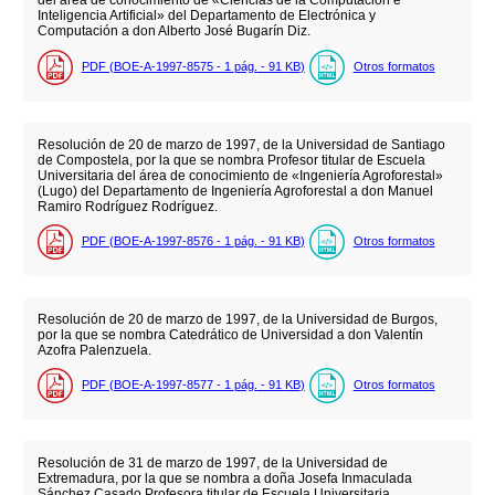
del área de conocimiento de «Ciencias de la Computación e
Inteligencia Artificial» del Departamento de Electrónica y
Computación a don Alberto José Bugarín Diz.
PDF (BOE-A-1997-8575 - 1
pág.
- 91
KB
)
Otros formatos
Resolución de 20 de marzo de 1997, de la Universidad de Santiago
de Compostela, por la que se nombra Profesor titular de Escuela
Universitaria del área de conocimiento de «Ingeniería Agroforestal»
(Lugo) del Departamento de Ingeniería Agroforestal a don Manuel
Ramiro Rodríguez Rodríguez.
PDF (BOE-A-1997-8576 - 1
pág.
- 91
KB
)
Otros formatos
Resolución de 20 de marzo de 1997, de la Universidad de Burgos,
por la que se nombra Catedrático de Universidad a don Valentín
Azofra Palenzuela.
PDF (BOE-A-1997-8577 - 1
pág.
- 91
KB
)
Otros formatos
Resolución de 31 de marzo de 1997, de la Universidad de
Extremadura, por la que se nombra a doña Josefa Inmaculada
Sánchez Casado Profesora titular de Escuela Universitaria.