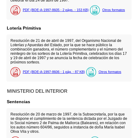
celebrar el día 24 de abril de 1997.
PDF (BOE-A-1997-8605 - 2
págs.
- 153
KB
)
Otros formatos
Lotería Primitiva
Resolución de 21 de de abril de 1997, del Organismo Nacional de
Loterías y Apuestas del Estado, por la que se hace público la
combinación ganadora, el número complementario y el número del
reintegro de los sorteos de la Lotería Primitiva, celebrados los días 17
y 19 de abril de 1997 y se anuncia la fecha de celebración de los
próximos sorteos.
PDF (BOE-A-1997-8606 - 1
pág.
- 87
KB
)
Otros formatos
MINISTERIO DEL INTERIOR
Sentencias
Resolución de 20 de marzo de 1997, de la Subsecretaría, por la que
se dispone el cumplimiento de la sentencia dictada por el Juzgado de
lo Social número 2 de Palma de Mallorca (Baleares), en relación con
los autos número 604/96, seguidos a instancia de doña María Isabel
Oliva Vila y otros.