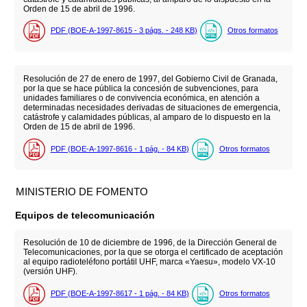
Orden de 15 de abril de 1996.
PDF (BOE-A-1997-8615 - 3
págs.
- 248
KB
)
Otros formatos
Resolución de 27 de enero de 1997, del Gobierno Civil de Granada,
por la que se hace pública la concesión de subvenciones, para
unidades familiares o de convivencia económica, en atención a
determinadas necesidades derivadas de situaciones de emergencia,
catástrofe y calamidades públicas, al amparo de lo dispuesto en la
Orden de 15 de abril de 1996.
PDF (BOE-A-1997-8616 - 1
pág.
- 84
KB
)
Otros formatos
MINISTERIO DE FOMENTO
Equipos de telecomunicación
Resolución de 10 de diciembre de 1996, de la Dirección General de
Telecomunicaciones, por la que se otorga el certificado de aceptación
al equipo radioteléfono portátil UHF, marca «Yaesu», modelo VX-10
(versión UHF).
PDF (BOE-A-1997-8617 - 1
pág.
- 84
KB
)
Otros formatos