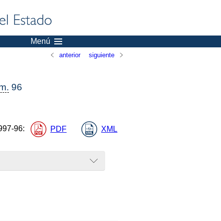
Menú
anterior
siguiente
m.
96
997-96
:
PDF
XML