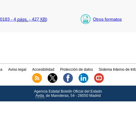
0183 - 4
págs.
- 427
KB
)
Otros formatos
a
Aviso legal
Accesibilidad
Protección de datos
Sistema Interno de In
Agencia Estatal Boletín Oficial del Estado
Avda.
de Manoteras, 54 - 28050 Madrid