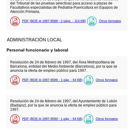
del Tribunal de las pruebas selectivas para acceso a plazas de
Facultativos especialistas de Pediatria-Puericultura en Equipos de
Atención Primaria.
PDF (BOE-A-1997-8588 - 2
págs.
- 114
KB
)
Otros formatos
ADMINISTRACIÓN LOCAL
Personal funcionario y laboral
Resolución de 24 de febrero de 1997, del Área Metropolitana de
Barcelona, entidad del Medio Ambiente (Barcelona), por la que se
anuncia la oferta de empleo público para 1997.
PDF (BOE-A-1997-8589 - 1
pág.
- 64
KB
)
Otros formatos
Resolución de 24 de febrero de 1997, del Ayuntamiento de Lobón
(Badajoz), por la que se anuncia la oferta de empleo público para
1997.
PDF (BOE-A-1997-8590 - 1
pág.
- 64
KB
)
Otros formatos