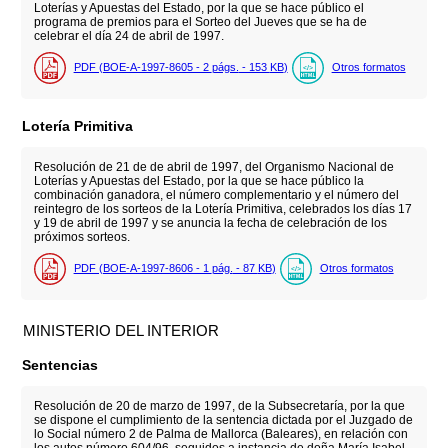
Loterías y Apuestas del Estado, por la que se hace público el
programa de premios para el Sorteo del Jueves que se ha de
celebrar el día 24 de abril de 1997.
PDF (BOE-A-1997-8605 - 2
págs.
- 153
KB
)
Otros formatos
Lotería Primitiva
Resolución de 21 de de abril de 1997, del Organismo Nacional de
Loterías y Apuestas del Estado, por la que se hace público la
combinación ganadora, el número complementario y el número del
reintegro de los sorteos de la Lotería Primitiva, celebrados los días 17
y 19 de abril de 1997 y se anuncia la fecha de celebración de los
próximos sorteos.
PDF (BOE-A-1997-8606 - 1
pág.
- 87
KB
)
Otros formatos
MINISTERIO DEL INTERIOR
Sentencias
Resolución de 20 de marzo de 1997, de la Subsecretaría, por la que
se dispone el cumplimiento de la sentencia dictada por el Juzgado de
lo Social número 2 de Palma de Mallorca (Baleares), en relación con
los autos número 604/96, seguidos a instancia de doña María Isabel