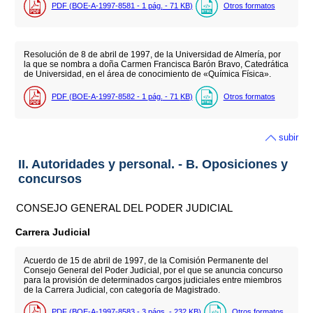
PDF (BOE-A-1997-8581 - 1
pág.
- 71
KB
)
Otros formatos
Resolución de 8 de abril de 1997, de la Universidad de Almería, por
la que se nombra a doña Carmen Francisca Barón Bravo, Catedrática
de Universidad, en el área de conocimiento de «Química Física».
PDF (BOE-A-1997-8582 - 1
pág.
- 71
KB
)
Otros formatos
subir
II. Autoridades y personal. - B. Oposiciones y
concursos
CONSEJO GENERAL DEL PODER JUDICIAL
Carrera Judicial
Acuerdo de 15 de abril de 1997, de la Comisión Permanente del
Consejo General del Poder Judicial, por el que se anuncia concurso
para la provisión de determinados cargos judiciales entre miembros
de la Carrera Judicial, con categoría de Magistrado.
PDF (BOE-A-1997-8583 - 3
págs.
- 232
KB
)
Otros formatos