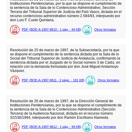
Instituciones Penitenciarias, por la que se dispone el cumplimiento de
la sentencia de la Sala de lo Contencioso-Administrativo, Sección
Tercera del Tribunal Superior de Justicia del País Vasco, dictada en el
recurso contencioso-administrativo número 2.584/93, interpuesto por
don Luis F. Cueto Quintana.
PDF (BOE-A-1997-8610 - 1
pág.
- 94
KB
)
Otros formatos
Resolución de 25 de marzo de 1997, de la Subsecretaría, por la que
se dispone el cumplimiento de la sentencia dictada por la Sala de lo
Social del Tribunal Superior de Justicia de Andalucía, confirmando la
sentencia dictada por el Juzgado de lo Social número 3 de Cádiz, en
relación con la demanda formulada por don José Miguel Andamoyo
Vázquez.
PDF (BOE-A-1997-8611 - 2
págs.
- 181
KB
)
Otros formatos
Resolución de 26 de marzo de 1997, de la Dirección General de
Instituciones Penitenciarias, por la que se dispone el cumplimiento de
la sentencia de la Sala de lo Contencioso-Administrativo (Sección
Tercera) de la Audiencia Nacional, dictada en el recurso número
3/1536/1994, interpuesto por don Ramón Escribano Alameda.
PDF (BOE-A-1997-8612 - 1
pág.
- 94
KB
)
Otros formatos