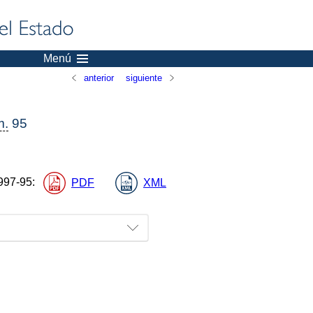
Menú
anterior
siguiente
m.
95
997-95
:
PDF
XML