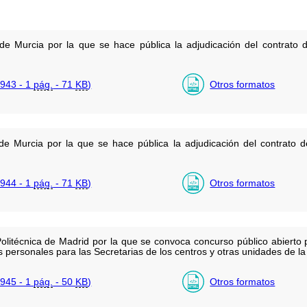
de Murcia por la que se hace pública la adjudicación del contrato 
943 - 1
pág.
- 71
KB
)
Otros formatos
de Murcia por la que se hace pública la adjudicación del contrato d
944 - 1
pág.
- 71
KB
)
Otros formatos
olitécnica de Madrid por la que se convoca concurso público abierto p
 personales para las Secretarias de los centros y otras unidades de la
945 - 1
pág.
- 50
KB
)
Otros formatos