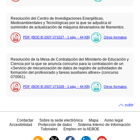
Resolución del Centro de Investigaciones Energéticas,
Medioambientales y Tecnológicas por la que se adjudica el
suministro de actualización de máquina devanadora de filamentos.
PDF (BOE-B-2007-271027 - 1
pág.
- 44
KB
)
Otros formatos
Resolución de la Mesa de Contratación del Ministerio de Educación y
Ciencia por la que se anuncia concurso para la contratación de un
«Servicio de mecanización de datos de registro de actividades de
formación del profesorado y tareas auxiliares afines» (concurso
070061).
PDF (BOE-B-2007-271028 - 1
pág.
- 44
KB
)
Otros formatos
subir
Contactar
Sobre la sede electrónica
Mapa
Aviso legal
Accesibilidad
Protección de datos
Sistema Interno de Información
Tutoriales
Empleo en la AEBOE