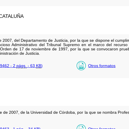
CATALUÑA
 2007, del Departamento de Justicia, por la que se dispone el cumplim
cioso Administrativo del Tribunal Supremo en el marco del recurso
 Orden de 17 de noviembre de 1997, por la que se convocaron prueba
nistración de Justicia.
9462 - 2
págs.
- 63
KB
)
Otros formatos
 de 2007, de la Universidad de Córdoba, por la que se nombra Profeso
9463 - 1
pág.
- 34
KB
)
Otros formatos