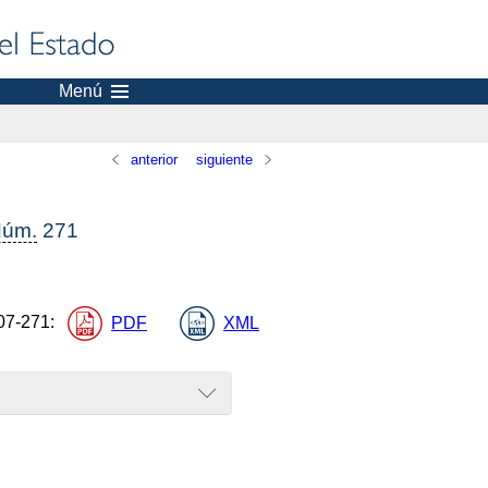
Menú
anterior
siguiente
úm.
271
07-271
:
PDF
XML