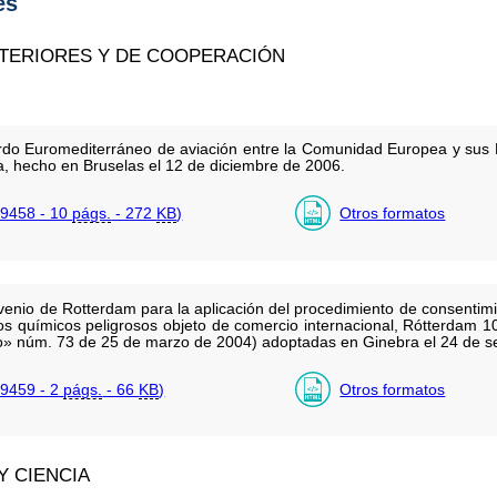
es
XTERIORES Y DE COOPERACIÓN
uerdo Euromediterráneo de aviación entre la Comunidad Europea y sus
a, hecho en Bruselas el 12 de diciembre de 2006.
9458 - 10
págs.
- 272
KB
)
Otros formatos
venio de Rotterdam para la aplicación del procedimiento de consentim
tos químicos peligrosos objeto de comercio internacional, Rótterdam 
ado» núm. 73 de 25 de marzo de 2004) adoptadas en Ginebra el 24 de 
9459 - 2
págs.
- 66
KB
)
Otros formatos
Y CIENCIA