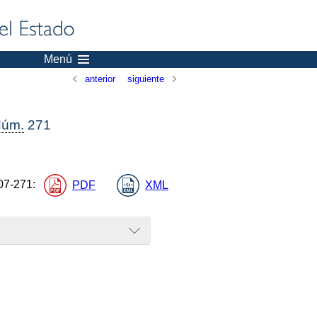
Menú
anterior
siguiente
úm.
271
07-271
:
PDF
XML