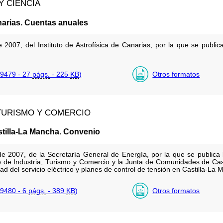
Y CIENCIA
anarias. Cuentas anuales
2007, del Instituto de Astrofísica de Canarias, por la que se publica
9479 - 27
págs.
- 225
KB
)
Otros formatos
 TURISMO Y COMERCIO
illa-La Mancha. Convenio
e 2007, de la Secretaría General de Energía, por la que se publica
io de Industria, Turismo y Comercio y la Junta de Comunidades de Cast
ad del servicio eléctrico y planes de control de tensión en Castilla-La 
9480 - 6
págs.
- 389
KB
)
Otros formatos