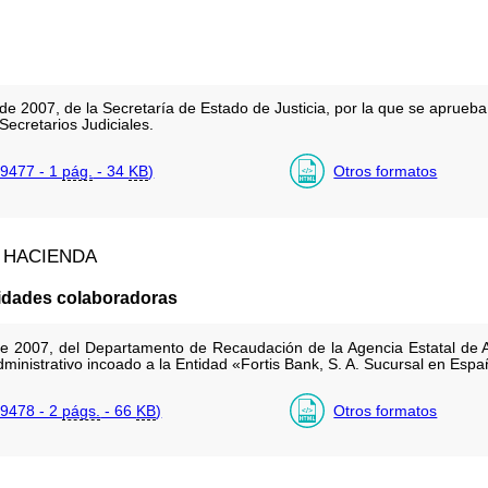
e 2007, de la Secretaría de Estado de Justicia, por la que se aprueba
ecretarios Judiciales.
9477 - 1
pág.
- 34
KB
)
Otros formatos
 HACIENDA
tidades colaboradoras
e 2007, del Departamento de Recaudación de la Agencia Estatal de Ad
ministrativo incoado a la Entidad «Fortis Bank, S. A. Sucursal en Espa
9478 - 2
págs.
- 66
KB
)
Otros formatos