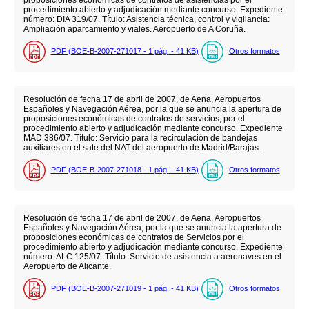
proposiciones económicas de contratos de asistencias por el
procedimiento abierto y adjudicación mediante concurso. Expediente
número: DIA 319/07. Título: Asistencia técnica, control y vigilancia:
Ampliación aparcamiento y viales. Aeropuerto de A Coruña.
PDF (BOE-B-2007-271017 - 1
pág.
- 41
KB
)
Otros formatos
Resolución de fecha 17 de abril de 2007, de Aena, Aeropuertos
Españoles y Navegación Aérea, por la que se anuncia la apertura de
proposiciones económicas de contratos de servicios, por el
procedimiento abierto y adjudicación mediante concurso. Expediente
MAD 386/07. Título: Servicio para la recirculación de bandejas
auxiliares en el sate del NAT del aeropuerto de Madrid/Barajas.
PDF (BOE-B-2007-271018 - 1
pág.
- 41
KB
)
Otros formatos
Resolución de fecha 17 de abril de 2007, de Aena, Aeropuertos
Españoles y Navegación Aérea, por la que se anuncia la apertura de
proposiciones económicas de contratos de Servicios por el
procedimiento abierto y adjudicación mediante concurso. Expediente
número: ALC 125/07. Título: Servicio de asistencia a aeronaves en el
Aeropuerto de Alicante.
PDF (BOE-B-2007-271019 - 1
pág.
- 41
KB
)
Otros formatos