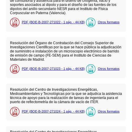
de consultoría y asistencia para el diseño de criogenia, vacío y
soportes asociados al dipolo y para el diseño de las fuentes de los
dipolos del anillo secundario NESR para el Instituto de Física
Corpuscular en Paterna (Valencia).
PDF (BOE-B-2007-271022 - 1
pág.
- 44
KB
)
Otros formatos
Resolución del Órgano de Contratación del Consejo Superior de
Investigaciones Científicas por la que se hace pública la adjudicación
de suministro e instalación de un microscopio electrónico de barrido
de emisión de campo (FE-SEM) para el Instituto de Ciencias de
Materiales de Madrid.
PDF (BOE-B-2007-271023 - 1
pág.
- 44
KB
)
Otros formatos
Resolución del Centro de Investigaciones Energéticas,
Medioambientales y Tecnológicas por la que se adjudica la asistencia
técnica de apoyo para la realización de tareas de ingeniería para el
puerto de reflectometría de la cámara de vacío de ITER.
PDF (BOE-B-2007-271024 - 1
pág.
- 44
KB
)
Otros formatos