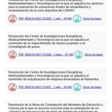
Resolución del Centro de Investigaciones Energéticas,
Medioambientales y Tecnológicas por la que se adjudica los servicios
para la realización de actuaciones finales de rehabilitación y
ornamentación de la zona deportiva del CIEMAT.
PDF (BOE-B-2007-271025 - 1
pág.
- 44
KB
)
Otros formatos
Resolución del Centro de Investigaciones Energéticas,
Medioambientales y Tecnológicas por la que se adjudica el
suministro de un espectrómetro de masas acoplado a un
cromatógrafo de gases.
PDF (BOE-B-2007-271026 - 2
págs.
- 87
KB
)
Otros formatos
Resolución del Centro de Investigaciones Energéticas,
Medioambientales y Tecnológicas por la que se adjudica el
suministro de actualización de máquina devanadora de filamentos.
PDF (BOE-B-2007-271027 - 1
pág.
- 44
KB
)
Otros formatos
Resolución de la Mesa de Contratación del Ministerio de Educación y
Ciencia por la que se anuncia concurso para la contratación de un
«Servicio de mecanización de datos de registro de actividades de