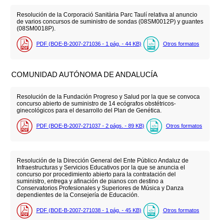
Resolución de la Corporació Sanitària Parc Taulí relativa al anuncio
de varios concursos de suministro de sondas (08SM0012P) y guantes
(08SM0018P).
PDF (BOE-B-2007-271036 - 1
pág.
- 44
KB
)
Otros formatos
COMUNIDAD AUTÓNOMA DE ANDALUCÍA
Resolución de la Fundación Progreso y Salud por la que se convoca
concurso abierto de suministro de 14 ecógrafos obstétricos-
ginecológicos para el desarrollo del Plan de Genética.
PDF (BOE-B-2007-271037 - 2
págs.
- 89
KB
)
Otros formatos
Resolución de la Dirección General del Ente Público Andaluz de
Infraestructuras y Servicios Educativos por la que se anuncia el
concurso por procedimiento abierto para la contratación del
suministro, entrega y afinación de pianos con destino a
Conservatorios Profesionales y Superiores de Música y Danza
dependientes de la Consejería de Educación.
PDF (BOE-B-2007-271038 - 1
pág.
- 45
KB
)
Otros formatos