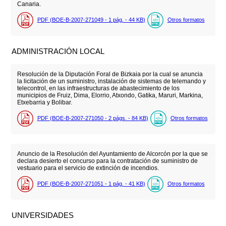
Canaria.
PDF (BOE-B-2007-271049 - 1
pág.
- 44
KB
)
Otros formatos
ADMINISTRACIÓN LOCAL
Resolución de la Diputación Foral de Bizkaia por la cual se anuncia
la licitación de un suministro, instalación de sistemas de telemando y
telecontrol, en las infraestructuras de abastecimiento de los
municipios de Fruiz, Dima, Elorrio, Atxondo, Gatika, Maruri, Markina,
Etxebarria y Bolibar.
PDF (BOE-B-2007-271050 - 2
págs.
- 84
KB
)
Otros formatos
Anuncio de la Resolución del Ayuntamiento de Alcorcón por la que se
declara desierto el concurso para la contratación de suministro de
vestuario para el servicio de extinción de incendios.
PDF (BOE-B-2007-271051 - 1
pág.
- 41
KB
)
Otros formatos
UNIVERSIDADES