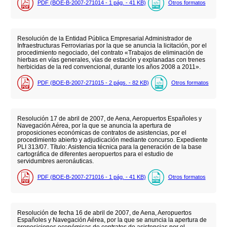
PDF (BOE-B-2007-271014 - 1
pág.
- 41
KB
)
Otros formatos
Resolución de la Entidad Pública Empresarial Administrador de
Infraestructuras Ferroviarias por la que se anuncia la licitación, por el
procedimiento negociado, del contrato «Trabajos de eliminación de
hierbas en vías generales, vías de estación y explanadas con trenes
herbicidas de la red convencional, durante los años 2008 a 2011».
PDF (BOE-B-2007-271015 - 2
págs.
- 82
KB
)
Otros formatos
Resolución 17 de abril de 2007, de Aena, Aeropuertos Españoles y
Navegación Aérea, por la que se anuncia la apertura de
proposiciones económicas de contratos de asistencias, por el
procedimiento abierto y adjudicación mediante concurso. Expediente
PLI 313/07. Título: Asistencia técnica para la generación de la base
cartográfica de diferentes aeropuertos para el estudio de
servidumbres aeronáuticas.
PDF (BOE-B-2007-271016 - 1
pág.
- 41
KB
)
Otros formatos
Resolución de fecha 16 de abril de 2007, de Aena, Aeropuertos
Españoles y Navegación Aérea, por la que se anuncia la apertura de