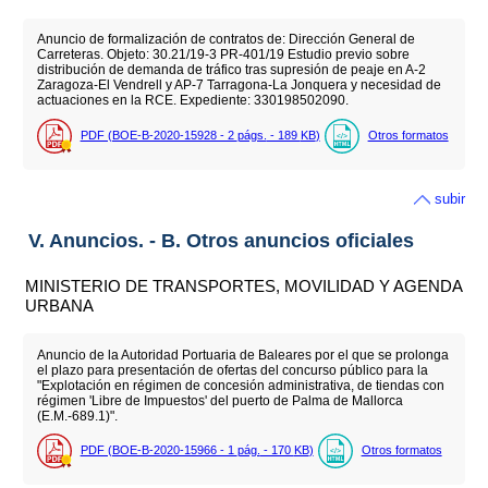
Anuncio de formalización de contratos de: Dirección General de
Carreteras. Objeto: 30.21/19-3 PR-401/19 Estudio previo sobre
distribución de demanda de tráfico tras supresión de peaje en A-2
Zaragoza-El Vendrell y AP-7 Tarragona-La Jonquera y necesidad de
actuaciones en la RCE. Expediente: 330198502090.
PDF (BOE-B-2020-15928 - 2
págs.
- 189
KB
)
Otros formatos
subir
V. Anuncios. - B. Otros anuncios oficiales
MINISTERIO DE TRANSPORTES, MOVILIDAD Y AGENDA
URBANA
Anuncio de la Autoridad Portuaria de Baleares por el que se prolonga
el plazo para presentación de ofertas del concurso público para la
"Explotación en régimen de concesión administrativa, de tiendas con
régimen 'Libre de Impuestos' del puerto de Palma de Mallorca
(E.M.-689.1)".
PDF (BOE-B-2020-15966 - 1
pág.
- 170
KB
)
Otros formatos