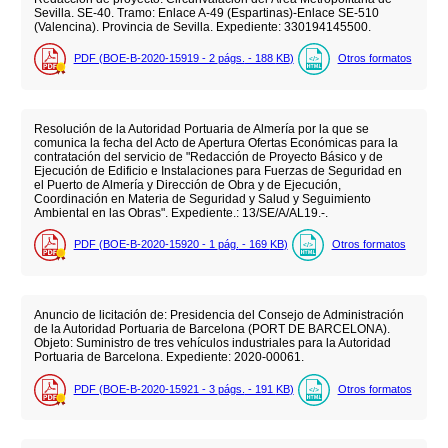
Sevilla. SE-40. Tramo: Enlace A-49 (Espartinas)-Enlace SE-510
(Valencina). Provincia de Sevilla. Expediente: 330194145500.
PDF (BOE-B-2020-15919 - 2
págs.
- 188
KB
)
Otros formatos
Resolución de la Autoridad Portuaria de Almería por la que se
comunica la fecha del Acto de Apertura Ofertas Económicas para la
contratación del servicio de "Redacción de Proyecto Básico y de
Ejecución de Edificio e Instalaciones para Fuerzas de Seguridad en
el Puerto de Almería y Dirección de Obra y de Ejecución,
Coordinación en Materia de Seguridad y Salud y Seguimiento
Ambiental en las Obras". Expediente.: 13/SE/A/AL19.-.
PDF (BOE-B-2020-15920 - 1
pág.
- 169
KB
)
Otros formatos
Anuncio de licitación de: Presidencia del Consejo de Administración
de la Autoridad Portuaria de Barcelona (PORT DE BARCELONA).
Objeto: Suministro de tres vehículos industriales para la Autoridad
Portuaria de Barcelona. Expediente: 2020-00061.
PDF (BOE-B-2020-15921 - 3
págs.
- 191
KB
)
Otros formatos