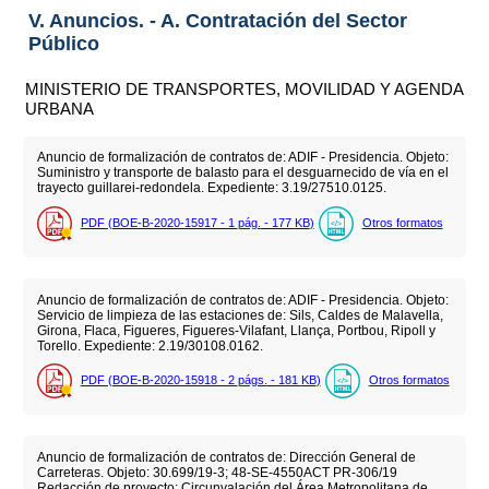
V. Anuncios. - A. Contratación del Sector
Público
MINISTERIO DE TRANSPORTES, MOVILIDAD Y AGENDA
URBANA
Anuncio de formalización de contratos de: ADIF - Presidencia. Objeto:
Suministro y transporte de balasto para el desguarnecido de vía en el
trayecto guillarei-redondela. Expediente: 3.19/27510.0125.
PDF (BOE-B-2020-15917 - 1
pág.
- 177
KB
)
Otros formatos
Anuncio de formalización de contratos de: ADIF - Presidencia. Objeto:
Servicio de limpieza de las estaciones de: Sils, Caldes de Malavella,
Girona, Flaca, Figueres, Figueres-Vilafant, Llança, Portbou, Ripoll y
Torello. Expediente: 2.19/30108.0162.
PDF (BOE-B-2020-15918 - 2
págs.
- 181
KB
)
Otros formatos
Anuncio de formalización de contratos de: Dirección General de
Carreteras. Objeto: 30.699/19-3; 48-SE-4550ACT PR-306/19
Redacción de proyecto: Circunvalación del Área Metropolitana de