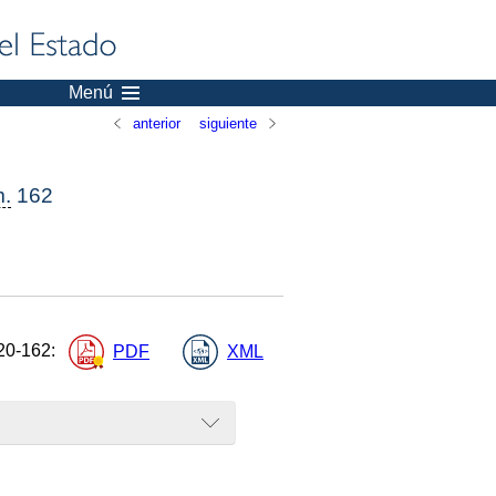
Menú
anterior
siguiente
.
162
20-162
:
PDF
XML