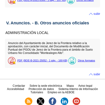
PDF (BOE-A-2021-8306 - 1
pág.
- 207
KB
)
Otros formatos
subir
V. Anuncios. - B. Otros anuncios oficiales
ADMINISTRACIÓN LOCAL
Anuncio del Ayuntamiento de Jerez de la Frontera relativo a la
aprobación, con carácter inicial, del Documento de Modificación
Puntual del PGOU de Jerez de la Frontera para el ámbito de Suelo
Urbano No Consolidado "Montealegre Alto".
PDF (BOE-B-2021-25052 - 1
pág.
- 169
KB
)
Otros formatos
subir
Contactar
Sobre la sede electrónica
Mapa
Aviso legal
Accesibilidad
Protección de datos
Sistema Interno de Información
Tutoriales
Empleo en la AEBOE