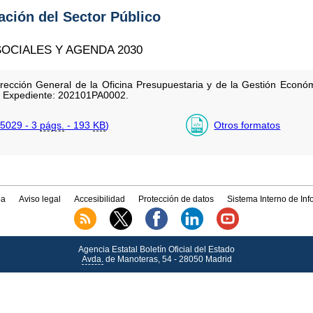
tación del Sector Público
OCIALES Y AGENDA 2030
dirección General de la Oficina Presupuestaria y de la Gestión Econó
. Expediente: 202101PA0002.
5029 - 3
págs.
- 193
KB
)
Otros formatos
a
Aviso legal
Accesibilidad
Protección de datos
Sistema Interno de In
Agencia Estatal Boletín Oficial del Estado
Avda.
de Manoteras, 54 - 28050 Madrid