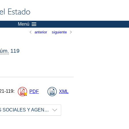
Menú
anterior
siguiente
úm.
119
21-119
:
PDF
XML
MINISTERIO DE DERECHOS SOCIALES Y AGENDA 2030