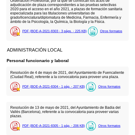
Ordenación Profesional, por la que se convocan los actos de
adjudicación de plaza correspondientes a las pruebas selectivas
2020 para el acceso en el año 2021, a plazas de formación sanitaria
especializada para las titulaciones universitarias de
grado/licenciatura/diplomatura de Medicina, Farmacia, Enfermería y
ámbito de la Psicología, la Química, la Biología y la Física.
PDF (BOE-A-2021-8303 - 3
págs.
- 225
KB
)
Otros formatos
ADMINISTRACIÓN LOCAL
Personal funcionario y laboral
Resolución de 4 de mayo de 2021, del Ayuntamiento de Fuencaliente
(Ciudad Real), referente a la convocatoria para proveer una plaza.
PDF (BOE-A-2021-8304 - 1
pág.
- 207
KB
)
Otros formatos
Resolución de 13 de mayo de 2021, del Ayuntamiento de Badia del
Vallès (Barcelona), referente a la convocatoria para proveer varias
plazas.
PDF (BOE-A-2021-8305 - 1
pág.
- 206
KB
)
Otros formatos