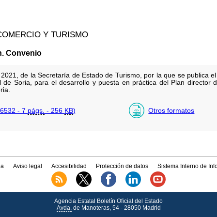
 COMERCIO Y TURISMO
n. Convenio
2021, de la Secretaría de Estado de Turismo, por la que se publica el
 de Soria, para el desarrollo y puesta en práctica del Plan director d
ria.
6532 - 7
págs.
- 256
KB
)
Otros formatos
a
Aviso legal
Accesibilidad
Protección de datos
Sistema Interno de In
Agencia Estatal Boletín Oficial del Estado
Avda.
de Manoteras, 54 - 28050 Madrid