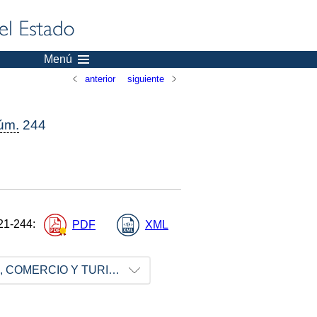
Menú
anterior
siguiente
úm.
244
21-244
:
PDF
XML
MINISTERIO DE INDUSTRIA, COMERCIO Y TURISMO