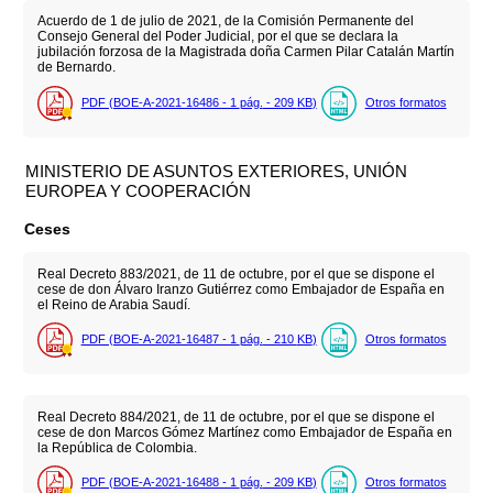
Acuerdo de 1 de julio de 2021, de la Comisión Permanente del
Consejo General del Poder Judicial, por el que se declara la
jubilación forzosa de la Magistrada doña Carmen Pilar Catalán Martín
de Bernardo.
PDF (BOE-A-2021-16486 - 1
pág.
- 209
KB
)
Otros formatos
MINISTERIO DE ASUNTOS EXTERIORES, UNIÓN
EUROPEA Y COOPERACIÓN
Ceses
Real Decreto 883/2021, de 11 de octubre, por el que se dispone el
cese de don Álvaro Iranzo Gutiérrez como Embajador de España en
el Reino de Arabia Saudí.
PDF (BOE-A-2021-16487 - 1
pág.
- 210
KB
)
Otros formatos
Real Decreto 884/2021, de 11 de octubre, por el que se dispone el
cese de don Marcos Gómez Martínez como Embajador de España en
la República de Colombia.
PDF (BOE-A-2021-16488 - 1
pág.
- 209
KB
)
Otros formatos