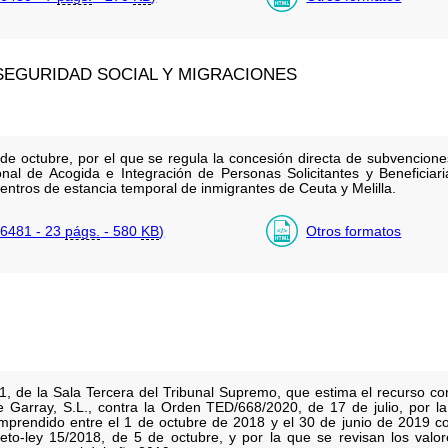
 SEGURIDAD SOCIAL Y MIGRACIONES
de octubre, por el que se regula la concesión directa de subvencion
onal de Acogida e Integración de Personas Solicitantes y Beneficiari
centros de estancia temporal de inmigrantes de Ceuta y Melilla.
6481 - 23
págs.
- 580
KB
)
Otros formatos
1, de la Sala Tercera del Tribunal Supremo, que estima el recurso con
 de Garray, S.L., contra la Orden TED/668/2020, de 17 de julio, por 
comprendido entre el 1 de octubre de 2018 y el 30 de junio de 2019 
eto-ley 15/2018, de 5 de octubre, y por la que se revisan los valor