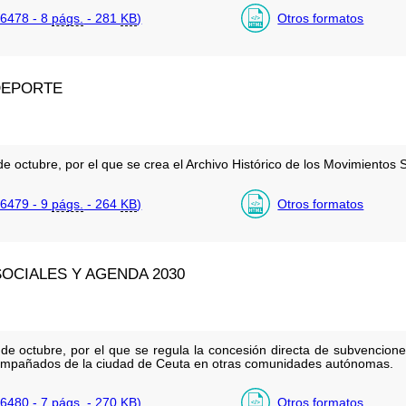
6478 - 8
págs.
- 281
KB
)
Otros formatos
DEPORTE
 octubre, por el que se crea el Archivo Histórico de los Movimientos S
6479 - 9
págs.
- 264
KB
)
Otros formatos
OCIALES Y AGENDA 2030
de octubre, por el que se regula la concesión directa de subvencione
ompañados de la ciudad de Ceuta en otras comunidades autónomas.
6480 - 7
págs.
- 270
KB
)
Otros formatos