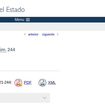
Menu
anterior
siguiente
úm.
244
21-244
:
PDF
XML