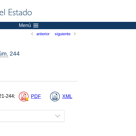
Menú
anterior
siguiente
úm.
244
21-244
:
PDF
XML