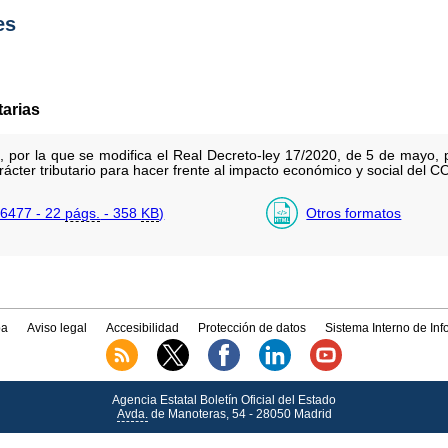
es
tarias
, por la que se modifica el Real Decreto-ley 17/2020, de 5 de mayo,
arácter tributario para hacer frente al impacto económico y social del 
6477 - 22
págs.
- 358
KB
)
Otros formatos
a
Aviso legal
Accesibilidad
Protección de datos
Sistema Interno de In
Agencia Estatal Boletín Oficial del Estado
Avda.
de Manoteras, 54 - 28050 Madrid