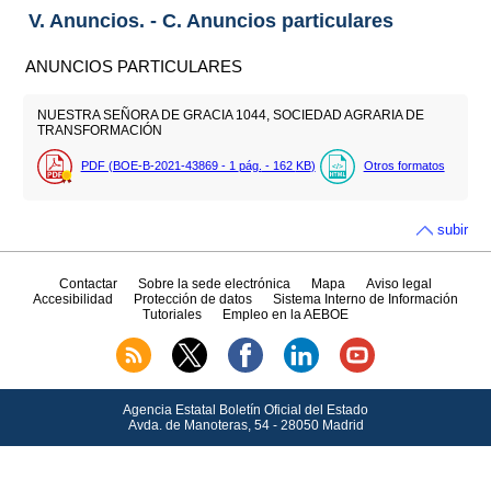
V. Anuncios. - C. Anuncios particulares
ANUNCIOS PARTICULARES
NUESTRA SEÑORA DE GRACIA 1044, SOCIEDAD AGRARIA DE
TRANSFORMACIÓN
PDF (BOE-B-2021-43869 - 1
pág.
- 162
KB
)
Otros formatos
subir
Contactar
Sobre la sede electrónica
Mapa
Aviso legal
Accesibilidad
Protección de datos
Sistema Interno de Información
Tutoriales
Empleo en la AEBOE
Agencia Estatal Boletín Oficial del Estado
Avda.
de Manoteras, 54 - 28050 Madrid