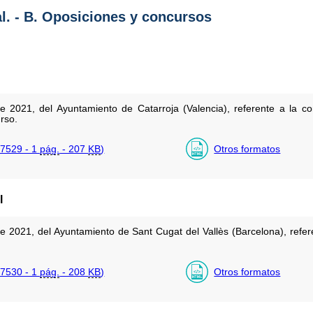
al. - B. Oposiciones y concursos
 2021, del Ayuntamiento de Catarroja (Valencia), referente a la c
rso.
7529 - 1
pág.
- 207
KB
)
Otros formatos
l
e 2021, del Ayuntamiento de Sant Cugat del Vallès (Barcelona), refer
7530 - 1
pág.
- 208
KB
)
Otros formatos