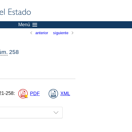
Menú
anterior
siguiente
úm.
258
21-258
:
PDF
XML