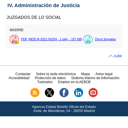
IV. Administración de Justicia
JUZGADOS DE LO SOCIAL
MADRID
PDF (BOE-B-2021-50254 - 1
pág.
- 157
KB
)
Otros formatos
subir
Contactar
Sobre la sede electrónica
Mapa
Aviso legal
Accesibilidad
Protección de datos
Sistema Interno de Información
Tutoriales
Empleo en la AEBOE
Agencia Estatal Boletín Oficial del Estado
Avda.
de Manoteras, 54 - 28050 Madrid