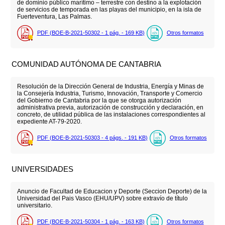
de dominio público marítimo – terrestre con destino a la explotación
de servicios de temporada en las playas del municipio, en la isla de
Fuerteventura, Las Palmas.
PDF (BOE-B-2021-50302 - 1
pág.
- 169
KB
)
Otros formatos
COMUNIDAD AUTÓNOMA DE CANTABRIA
Resolución de la Dirección General de Industria, Energía y Minas de
la Consejería Industria, Turismo, Innovación, Transporte y Comercio
del Gobierno de Cantabria por la que se otorga autorización
administrativa previa, autorización de construcción y declaración, en
concreto, de utilidad pública de las instalaciones correspondientes al
expediente AT-79-2020.
PDF (BOE-B-2021-50303 - 4
págs.
- 191
KB
)
Otros formatos
UNIVERSIDADES
Anuncio de Facultad de Educacion y Deporte (Seccion Deporte) de la
Universidad del Pais Vasco (EHU/UPV) sobre extravío de título
universitario.
PDF (BOE-B-2021-50304 - 1
pág.
- 163
KB
)
Otros formatos