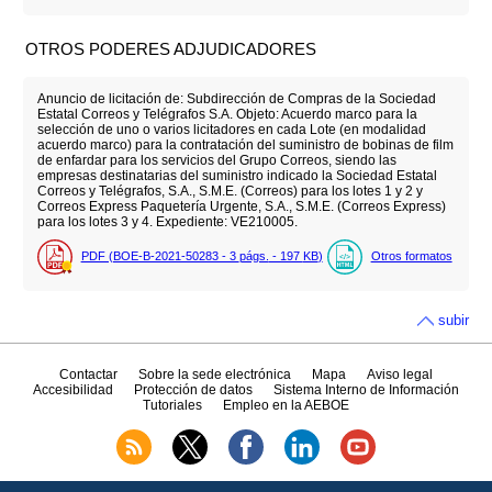
OTROS PODERES ADJUDICADORES
Anuncio de licitación de: Subdirección de Compras de la Sociedad
Estatal Correos y Telégrafos S.A. Objeto: Acuerdo marco para la
selección de uno o varios licitadores en cada Lote (en modalidad
acuerdo marco) para la contratación del suministro de bobinas de film
de enfardar para los servicios del Grupo Correos, siendo las
empresas destinatarias del suministro indicado la Sociedad Estatal
Correos y Telégrafos, S.A., S.M.E. (Correos) para los lotes 1 y 2 y
Correos Express Paquetería Urgente, S.A., S.M.E. (Correos Express)
para los lotes 3 y 4. Expediente: VE210005.
PDF (BOE-B-2021-50283 - 3
págs.
- 197
KB
)
Otros formatos
subir
Contactar
Sobre la sede electrónica
Mapa
Aviso legal
Accesibilidad
Protección de datos
Sistema Interno de Información
Tutoriales
Empleo en la AEBOE