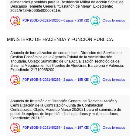
alimenticios y bebidas para la Residencia Militar de Acción Social de
Descanso Teniente General "Castañón de Mena". Expediente:
2021/ETSAE0905/00000811E.
PDF (BOE-B-2021-50265 - 6
págs.
- 230
KB
)
Otros formatos
MINISTERIO DE HACIENDA Y FUNCIÓN PÚBLICA
Anuncio de formalización de contratos de: Dirección del Servicio de
Gestión Económica de la Agencia Estatal de la Administración
Tributaria. Objeto: Suministro de una Actualización Tecnológica del
Sistema Megaport en los Puertos de Algeciras, Barcelona y Valencia.
Expediente: 21710055200.
PDF (BOE-B-2021-50266 - 2
págs.
- 185
KB
)
Otros formatos
Anuncio de licitación de: Dirección General de Racionalización y
Centralización de la Contratación-Junta de Contratación
Centralizada. Objeto: Acuerdo Marco 20/2021 para el suministro de
papel de equipos de impresión, fotocopiadoras y multicopiadoras.
Expediente: 2021/33.
PDF (BOE-B-2021-50267 - 3
págs.
- 197
KB
)
Otros formatos