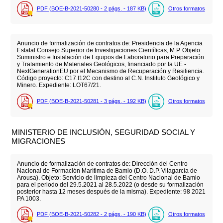
PDF (BOE-B-2021-50280 - 2
págs.
- 187
KB
)
Otros formatos
Anuncio de formalización de contratos de: Presidencia de la Agencia
Estatal Consejo Superior de Investigaciones Científicas, M.P. Objeto:
Suministro e Instalación de Equipos de Laboratorio para Preparación
y Tratamiento de Materiales Geológicos, financiado por la UE -
NextGenerationEU por el Mecanismo de Recuperación y Resiliencia.
Código proyecto: C17.I12C con destino al C.N. Instituto Geológico y
Minero. Expediente: LOT67/21.
PDF (BOE-B-2021-50281 - 3
págs.
- 192
KB
)
Otros formatos
MINISTERIO DE INCLUSIÓN, SEGURIDAD SOCIAL Y
MIGRACIONES
Anuncio de formalización de contratos de: Dirección del Centro
Nacional de Formación Marítima de Bamio (D.O. D.P. Vilagarcía de
Arousa). Objeto: Servicio de limpieza del Centro Nacional de Bamio
para el periodo del 29.5.2021 al 28.5.2022 (o desde su formalización
posterior hasta 12 meses después de la misma). Expediente: 98 2021
PA 1003.
PDF (BOE-B-2021-50282 - 2
págs.
- 190
KB
)
Otros formatos