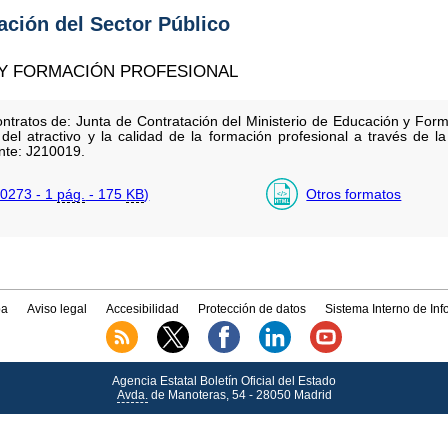
tación del Sector Público
 Y FORMACIÓN PROFESIONAL
ntratos de: Junta de Contratación del Ministerio de Educación y Forma
del atractivo y la calidad de la formación profesional a través de 
nte: J210019.
0273 - 1
pág.
- 175
KB
)
Otros formatos
a
Aviso legal
Accesibilidad
Protección de datos
Sistema Interno de In
Agencia Estatal Boletín Oficial del Estado
Avda.
de Manoteras, 54 - 28050 Madrid