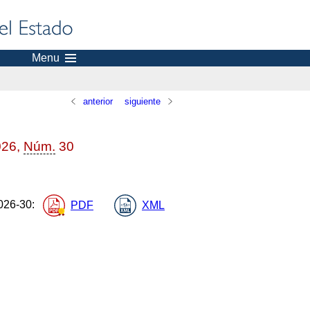
Menu
anterior
siguiente
026,
Núm.
30
26-30
:
PDF
XML