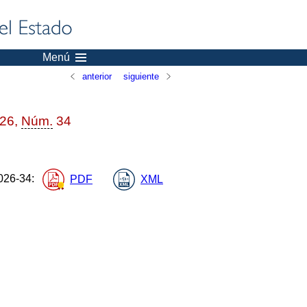
Menú
anterior
siguiente
026,
Núm.
34
26-34
:
PDF
XML