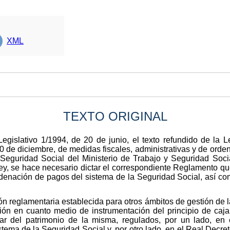
XML
TEXTO ORIGINAL
egislativo 1/1994, de 20 de junio, el texto refundido de la 
0 de diciembre, de medidas fiscales, administrativas y de orden
Seguridad Social del Ministerio de Trabajo y Seguridad Soci
Ley, se hace necesario dictar el correspondiente Reglamento 
denación de pagos del sistema de la Seguridad Social, así com
ón reglamentaria establecida para otros ámbitos de gestión de 
ión en cuanto medio de instrumentación del principio de caj
lar del patrimonio de la misma, regulados, por un lado, e
tema de la Seguridad Social y, por otro lado, en el Real Decre