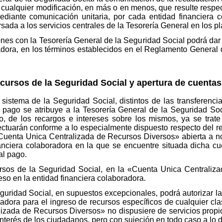
cualquier modificación, en más o en menos, que resulte respect
ediante comunicación unitaria, por cada entidad financiera 
rsada a los servicios centrales de la Tesorería General en los 
iones con la Tesorería General de la Seguridad Social podrá dar
adora, en los términos establecidos en el Reglamento General
ecursos de la Seguridad Social y apertura de cuentas
 sistema de la Seguridad Social, distintos de las transferenc
 pago se atribuye a la Tesorería General de la Seguridad So
o, de los recargos e intereses sobre los mismos, ya se trat
ctuarán conforme a lo especialmente dispuesto respecto del re
Cuenta Unica Centralizada de Recursos Diversos» abierta a n
anciera colaboradora en la que se encuentre situada dicha cu
al pago.
ursos de la Seguridad Social, en la «Cuenta Unica Centrali
reso en la entidad financiera colaboradora.
guridad Social, en supuestos excepcionales, podrá autorizar la
radora para el ingreso de recursos específicos de cualquier cl
zada de Recursos Diversos» no dispusiere de servicios propi
interés de los ciudadanos, pero con sujeción en todo caso a lo d