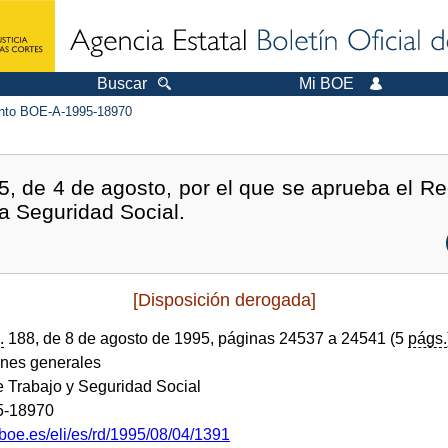
Buscar
Mi BOE
to BOE-A-1995-18970
, de 4 de agosto, por el que se aprueba el R
la Seguridad Social.
[Disposición derogada]
.
188, de 8 de agosto de 1995, páginas 24537 a 24541 (5
págs.
ones generales
e Trabajo y Seguridad Social
5-18970
boe.es/eli/es/rd/1995/08/04/1391