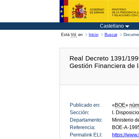
Castellano
Está
Vd.
en
Inicio
Buscar
Documen
Real Decreto 1391/1995
Gestión Financiera de 
Publicado en:
«
BOE
»
núm
Sección:
I. Disposici
Departamento:
Ministerio d
Referencia:
BOE-A-199
Permalink ELI:
https://www.