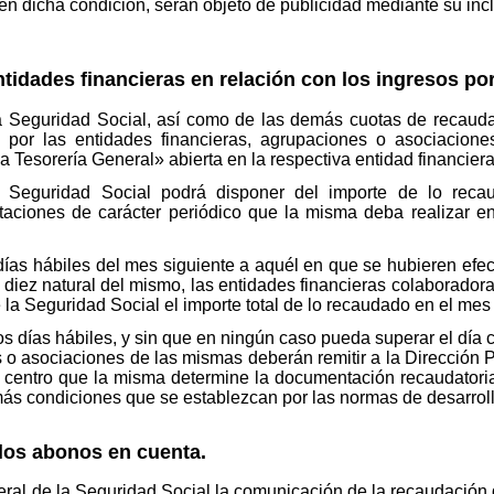
n dicha condición, serán objeto de publicidad mediante su inclu
ntidades financieras en relación con los ingresos po
la Seguridad Social, así como de las demás cuotas de recauda
n por las entidades financieras, agrupaciones o asociacion
 Tesorería General» abierta en la respectiva entidad financier
 Seguridad Social podrá disponer del importe de lo recau
taciones de carácter periódico que la misma deba realizar en
días hábiles del mes siguiente a aquél en que se hubieren efec
diez natural del mismo, las entidades financieras colaborador
 la Seguridad Social el importe total de lo recaudado en el mes
os días hábiles, y sin que en ningún caso pueda superar el día c
 o asociaciones de las mismas deberán remitir a la Dirección P
o centro que la misma determine la documentación recaudatoria 
emás condiciones que se establezcan por las normas de desarrol
 los abonos en cuenta.
neral de la Seguridad Social la comunicación de la recaudació