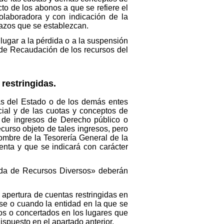
o de los abonos a que se refiere el
colaboradora y con indicación de la
plazos que se establezcan.
 lugar a la pérdida o a la suspensión
 de Recaudación de los recursos del
 restringidas.
ias del Estado o de los demás entes
cial y de las cuotas y conceptos de
e de ingresos de Derecho público o
curso objeto de tales ingresos, pero
ombre de la Tesorería General de la
enta y que se indicará con carácter
zada de Recursos Diversos» deberán
 apertura de cuentas restringidas en
ase o cuando la entidad en la que se
os o concertados en los lugares que
ispuesto en el apartado anterior.