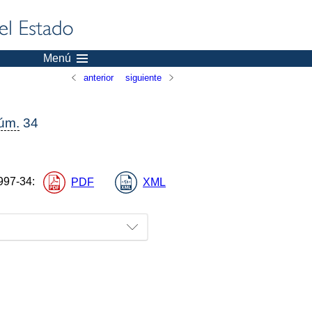
Menú
anterior
siguiente
úm.
34
997-34
:
PDF
XML