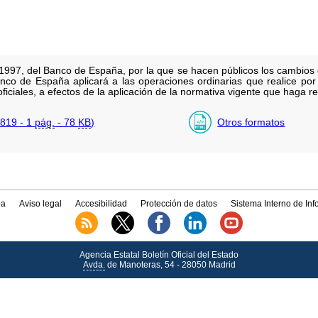
1997, del Banco de España, por la que se hacen públicos los cambios d
nco de España aplicará a las operaciones ordinarias que realice por
ficiales, a efectos de la aplicación de la normativa vigente que haga r
819 - 1
pág.
- 78
KB
)
Otros formatos
a
Aviso legal
Accesibilidad
Protección de datos
Sistema Interno de In
Agencia Estatal Boletín Oficial del Estado
Avda.
de Manoteras, 54 - 28050 Madrid