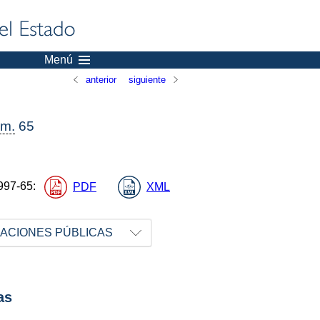
Menú
anterior
siguiente
m.
65
997-65
:
PDF
XML
RACIONES PÚBLICAS
as