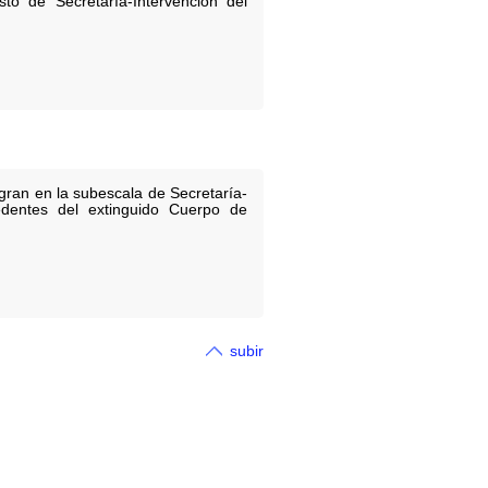
o de Secretaría-Intervención del
gran en la subescala de Secretaría-
cedentes del extinguido Cuerpo de
subir