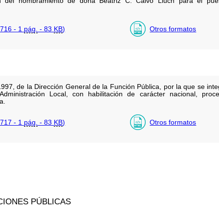
ón del nombramiento de doña Beatriz C. Calvo Lluch para el puest
716 - 1
pág.
- 83
KB
)
Otros formatos
97, de la Dirección General de la Función Pública, por la que se inte
 Administración Local, con habilitación de carácter nacional, pro
a.
717 - 1
pág.
- 83
KB
)
Otros formatos
CIONES PÚBLICAS