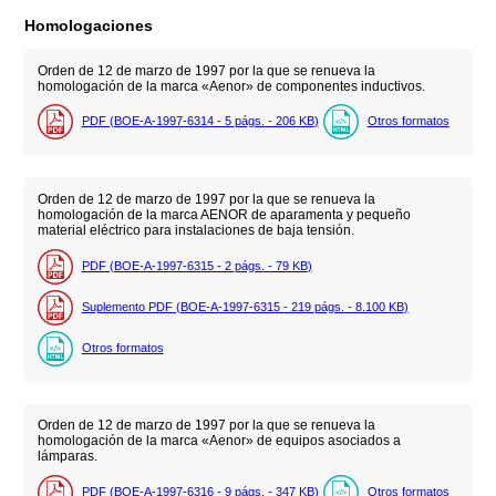
Homologaciones
Orden de 12 de marzo de 1997 por la que se renueva la
homologación de la marca «Aenor» de componentes inductivos.
PDF (BOE-A-1997-6314 - 5
págs.
- 206
KB
)
Otros formatos
Orden de 12 de marzo de 1997 por la que se renueva la
homologación de la marca AENOR de aparamenta y pequeño
material eléctrico para instalaciones de baja tensión.
PDF (BOE-A-1997-6315 - 2
págs.
- 79
KB
)
Suplemento PDF (BOE-A-1997-6315 - 219
págs.
- 8.100
KB
)
Otros formatos
Orden de 12 de marzo de 1997 por la que se renueva la
homologación de la marca «Aenor» de equipos asociados a
lámparas.
PDF (BOE-A-1997-6316 - 9
págs.
- 347
KB
)
Otros formatos