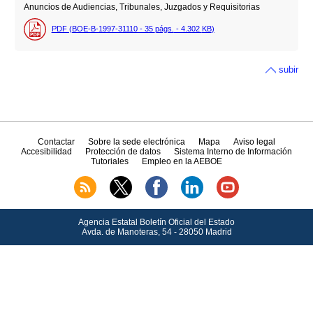
Anuncios de Audiencias, Tribunales, Juzgados y Requisitorias
PDF (BOE-B-1997-31110 - 35
págs.
- 4.302
KB
)
subir
Contactar
Sobre la sede electrónica
Mapa
Aviso legal
Accesibilidad
Protección de datos
Sistema Interno de Información
Tutoriales
Empleo en la AEBOE
Agencia Estatal Boletín Oficial del Estado
Avda.
de Manoteras, 54 - 28050 Madrid