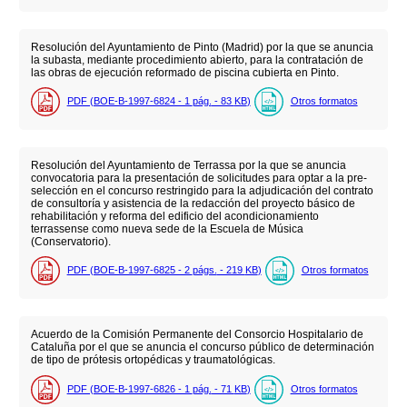
Resolución del Ayuntamiento de Pinto (Madrid) por la que se anuncia
la subasta, mediante procedimiento abierto, para la contratación de
las obras de ejecución reformado de piscina cubierta en Pinto.
PDF (BOE-B-1997-6824 - 1
pág.
- 83
KB
)
Otros formatos
Resolución del Ayuntamiento de Terrassa por la que se anuncia
convocatoria para la presentación de solicitudes para optar a la pre-
selección en el concurso restringido para la adjudicación del contrato
de consultoría y asistencia de la redacción del proyecto básico de
rehabilitación y reforma del edificio del acondicionamiento
terrassense como nueva sede de la Escuela de Música
(Conservatorio).
PDF (BOE-B-1997-6825 - 2
págs.
- 219
KB
)
Otros formatos
Acuerdo de la Comisión Permanente del Consorcio Hospitalario de
Cataluña por el que se anuncia el concurso público de determinación
de tipo de prótesis ortopédicas y traumatológicas.
PDF (BOE-B-1997-6826 - 1
pág.
- 71
KB
)
Otros formatos