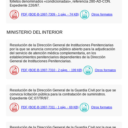
folletos denominados «condicionadas», referencia 280-AD-CON.
Expediente 226/97.
PDF (BOE-B-1997-7309 - 1
pág.
- 74
KB
)
Otros formatos
MINISTERIO DEL INTERIOR
Resolución de la Dirección General de Instituciones Penitenciarias
por la que se anuncia concurso público abierto para la adjudicación
del servicio de atención médica complementaria, en los
establecimientos penitenciarios dependientes de la Dirección
General de Instituciones Penitenciarias.
PDF (BOE-B-1997-7310 - 2
págs.
- 199
KB
)
Otros formatos
Resolución de la Dirección General de la Guardia Civil por la que se
convoca licitación pública para la contratación de suministros.
Expediente GC:07/TR/97.
PDF (BOE-B-1997-7311 - 1
pág.
- 69
KB
)
Otros formatos
Resolución de la Dirección General de la Guardia Civil por la que se