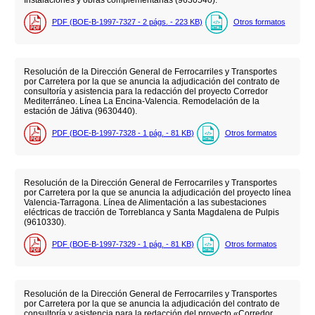
PDF (BOE-B-1997-7327 - 2
págs.
- 223
KB
)
Otros formatos
Resolución de la Dirección General de Ferrocarriles y Transportes
por Carretera por la que se anuncia la adjudicación del contrato de
consultoría y asistencia para la redacción del proyecto Corredor
Mediterráneo. Línea La Encina-Valencia. Remodelación de la
estación de Játiva (9630440).
PDF (BOE-B-1997-7328 - 1
pág.
- 81
KB
)
Otros formatos
Resolución de la Dirección General de Ferrocarriles y Transportes
por Carretera por la que se anuncia la adjudicación del proyecto línea
Valencia-Tarragona. Línea de Alimentación a las subestaciones
eléctricas de tracción de Torreblanca y Santa Magdalena de Pulpis
(9610330).
PDF (BOE-B-1997-7329 - 1
pág.
- 81
KB
)
Otros formatos
Resolución de la Dirección General de Ferrocarriles y Transportes
por Carretera por la que se anuncia la adjudicación del contrato de
consultoría y asistencia para la redacción del proyecto «Corredor