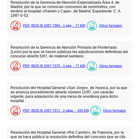
Resolución de la Gerencia de Atención Especializada Área 4, de
Madrid, por la que se convocan concursos de suministros, con
destino al hospital «Ramón y Cajal», de Madrid. Expediente: C. A.
1997-0-52.
PDF (BOE-B-1997-7369 - 1
pág.
- 77
KB
)
Otros formatos
Resolución de la Gerencia de Atención Primaria de Ponferrada
(León) por la que se hacen públicas las adjudicaciones definitivas del
concurso abierto 5/97, de material sanitario.
PDF (BOE-B-1997-7370 - 1
pág.
- 77
KB
)
Otros formatos
Resolución del Hospital General «San Jorge», de Huesca, por la que
se anuncia procedimiento abierto número 11/97, con carácter
urgente, para adquisición de una mesa de anestesia para dicho
hospital.
PDF (BOE-B-1997-7371 - 2
págs.
- 205
KB
)
Otros formatos
Resolución del Hospital General «Río Carrión», de Palencia, por la
que se hace pública la resolución definitiva del concurso que se cita.