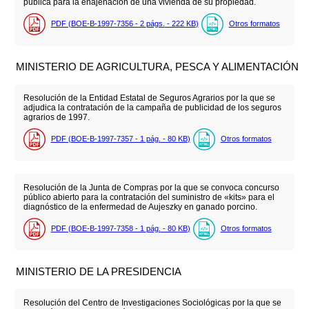
pública para la enajenación de una vivienda de su propiedad.
PDF (BOE-B-1997-7356 - 2
págs.
- 222
KB
)
Otros formatos
MINISTERIO DE AGRICULTURA, PESCA Y ALIMENTACIÓN
Resolución de la Entidad Estatal de Seguros Agrarios por la que se
adjudica la contratación de la campaña de publicidad de los seguros
agrarios de 1997.
PDF (BOE-B-1997-7357 - 1
pág.
- 80
KB
)
Otros formatos
Resolución de la Junta de Compras por la que se convoca concurso
público abierto para la contratación del suministro de «kits» para el
diagnóstico de la enfermedad de Aujeszky en ganado porcino.
PDF (BOE-B-1997-7358 - 1
pág.
- 80
KB
)
Otros formatos
MINISTERIO DE LA PRESIDENCIA
Resolución del Centro de Investigaciones Sociológicas por la que se